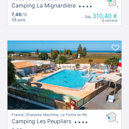
Camping La Mignardière
7,46
/10
310,40 €
Dès
58 avis
la semaine
France, Charente-Maritime, La Flotte en Ré
Camping Les Peupliers