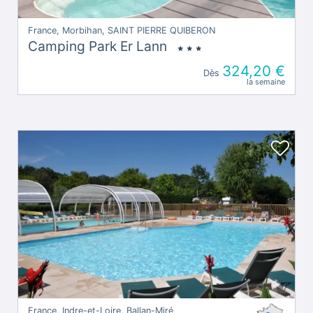
−
© OpenStreetMap contributors
France, Morbihan, SAINT PIERRE QUIBERON
Camping Park Er Lann
324,20 €
Dès
la semaine
France, Indre-et-Loire, Ballan-Miré