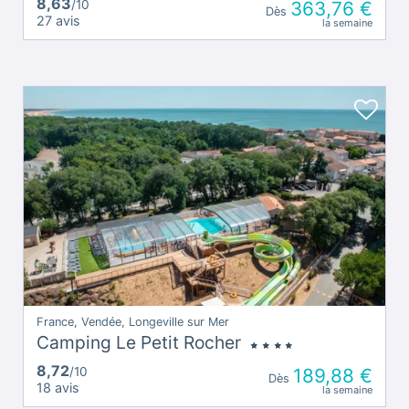
8,63
/10
363,76 €
Dès
27 avis
la semaine
France, Vendée, Longeville sur Mer
Camping Le Petit Rocher
8,72
/10
189,88 €
Dès
18 avis
la semaine