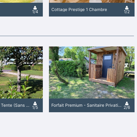
Cottage Prestige 1 Chambre
1/4
1/2
Forfait Randonnée + Tente (Sans Véhicule Et Sans Électricité)
Forfait Premium - Sanitaire Privatif (Douche, Wc, Lavabo), Cuisine Extérieure, Électricité
1/5
2/6