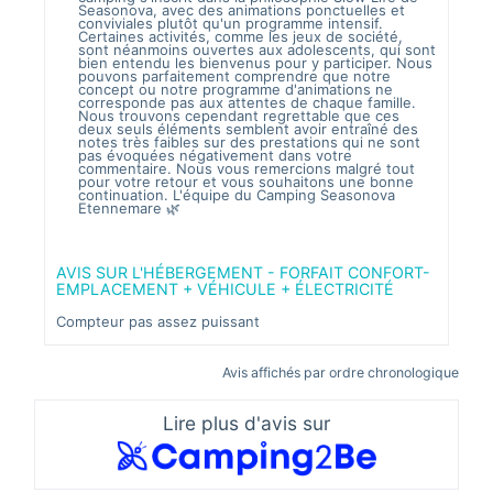
e
Seasonova, avec des animations ponctuelles et
c
conviviales plutôt qu'un programme intensif.
é
Certaines activités, comme les jeux de société,
C
sont néanmoins ouvertes aux adolescents, qui sont
i
bien entendu les bienvenus pour y participer. Nous
h
pouvons parfaitement comprendre que notre
M
concept ou notre programme d'animations ne
i
corresponde pas aux attentes de chaque famille.
p
Nous trouvons cependant regrettable que ces
e
deux seuls éléments semblent avoir entraîné des
é
notes très faibles sur des prestations qui ne sont
a
pas évoquées négativement dans votre
p
commentaire. Nous vous remercions malgré tout
e
pour votre retour et vous souhaitons une bonne
n
continuation. L'équipe du Camping Seasonova
r
Etennemare 🌿
c
q
q
C
p
AVIS SUR L'HÉBERGEMENT - FORFAIT CONFORT-
v
EMPLACEMENT + VÉHICULE + ÉLECTRICITÉ
d
o
p
Compteur pas assez puissant
p
a
E
i
Avis affichés par ordre chronologique
E
Lire plus d'avis sur
AVI
EMP