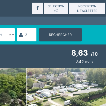
SÉLECTION
INSCRIPTION
(
0
)
NEWSLETTER
RECHERCHER
8,63
/
10
842
avis