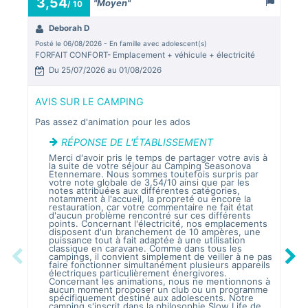
3,54
"Moyen"
/ 10
Deborah D
S
Posté le 06/08/2026 - En famille avec adolescent(s)
Posté
FORFAIT CONFORT- Emplacement + véhicule + électricité
FORF
Du 25/07/2026 au 01/08/2026
D
AVIS SUR LE CAMPING
AVI
Pas assez d'animation pour les ados
J’ai
Les 
est 
RÉPONSE DE L'ÉTABLISSEMENT
auss
Merci d'avoir pris le temps de partager votre avis à
la suite de votre séjour au Camping Seasonova
Je p
Etennemare. Nous sommes toutefois surpris par
sanit
votre note globale de 3,54/10 ainsi que par les
de p
notes attribuées aux différentes catégories,
avec
notamment à l'accueil, la propreté ou encore la
café
restauration, car votre commentaire ne fait état
n’ai
d'aucun problème rencontré sur ces différents
accu
points. Concernant l'électricité, nos emplacements
disposent d'un branchement de 10 ampères, une
puissance tout à fait adaptée à une utilisation
classique en caravane. Comme dans tous les
M
Previous
Next
campings, il convient simplement de veiller à ne pas
e
faire fonctionner simultanément plusieurs appareils
S
électriques particulièrement énergivores.
N
Concernant les animations, nous ne mentionnons à
a
aucun moment proposer un club ou un programme
p
spécifiquement destiné aux adolescents. Notre
e
camping s'inscrit dans la philosophie Slow Life de