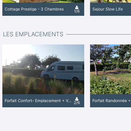
Cottage Prestige - 3 Chambres
Sejour Slow Life
1/6
LES EMPLACEMENTS
Forfait Confort- Emplacement + Véhicule + Électricité
2/6