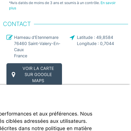
Comm
*Avis datés de moins de 3 ans et soumis à un contrôle.
En savoir
bonn
plus
CONTACT
Hameau d'Etennemare
Latitude :
49,8584
76460
Saint-Valery-En-
Longitude :
0,7044
Caux
France
VOIR LA CARTE
SUR GOOGLE
MAPS
 performances et aux préférences. Nous
és ciblées adressées aux utilisateurs.
décrites dans notre politique en matière