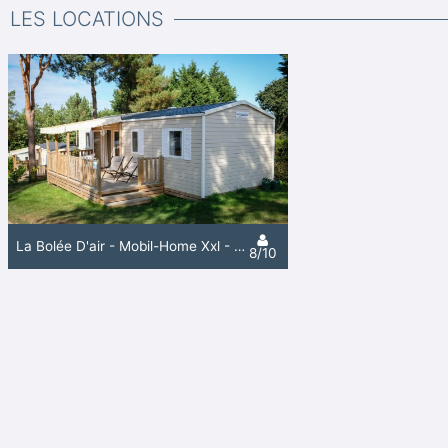
LES LOCATIONS
La Bolée D'air - Mobil-Home Xxl - 37 M² - 4 Chambres - 1 Salle De Bain - 1 Wc
8/10