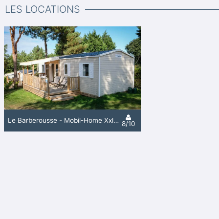
LES LOCATIONS
Le Barberousse - Mobil-Home Xxl - 37 M² - 4 Chambres - 1 Salle De Bain - 1 Wc
8/10