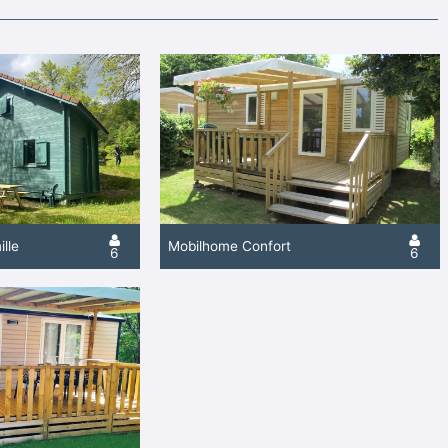
ille
Mobilhome Confort
6
6