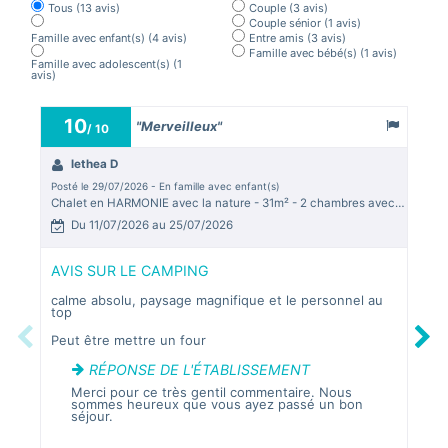
Tous
(13 avis)
Couple
(3 avis)
Couple sénior
(1 avis)
Famille avec enfant(s)
(4 avis)
Entre amis
(3 avis)
Famille avec bébé(s)
(1 avis)
Famille avec adolescent(s)
(1
avis)
10
"Merveilleux"
/ 10
lethea D
N
Posté le 29/07/2026 - En famille avec enfant(s)
Posté
Chalet en HARMONIE avec la nature - 31m² - 2 chambres avec vue rivière
Chal
Du 11/07/2026 au 25/07/2026
D
AVIS SUR LE CAMPING
AVI
calme absolu, paysage magnifique et le personnel au
L’em
top
la n
très
Previous
Next
Peut être mettre un four
Boui
RÉPONSE DE L'ÉTABLISSEMENT
Merci pour ce très gentil commentaire. Nous
sommes heureux que vous ayez passé un bon
M
séjour.
s
g
q