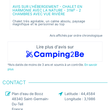
d
AVIS SUR L'HÉBERGEMENT - CHALET EN
HARMONIE AVEC LA NATURE - 31M² - 2
CHAMBRES AVEC VUE RIVIÈRE
AVI
31M
Chalet très agréable, un calme absolu, paysage
magnifique et le personnel au top
Le c
Rien
Avis affichés par ordre chronologique
Lire plus d'avis sur
*Avis datés de moins de 3 ans et soumis à un contrôle.
En savoir
plus
CONTACT
Plan d'eau de Booz
Latitude :
44,4584
48340
Saint-Germain-
Longitude :
3,1986
Du-Teil
France