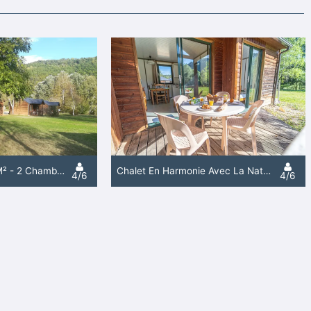
Chalet Confort - 31M² - 2 Chambres
Chalet En Harmonie Avec La Nature - 31M² - 2 Chambres Avec Vue Rivière
4/6
4/6