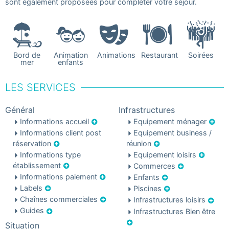
sont également proposées pour compléter votre séjour.
Bord de
Animation
Animations
Restaurant
Soirées
mer
enfants
LES SERVICES
Général
Infrastructures
Informations accueil
Equipement ménager
Informations client post
Equipement business /
réservation
réunion
Informations type
Equipement loisirs
établissement
Commerces
Informations paiement
Enfants
Labels
Piscines
Chaînes commerciales
Infrastructures loisirs
Guides
Infrastructures Bien être
Situation