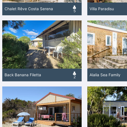
Chalet Rêve Costa Serena
Villa Paradisu
5
Back Banana Filetta
Alalia Sea Family
2