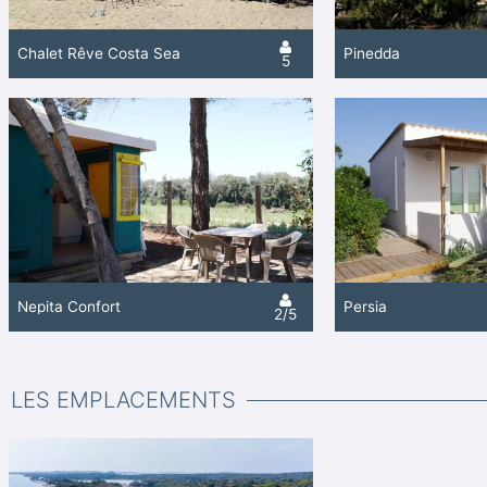
Chalet Rêve Costa Sea
Pinedda
5
Nepita Confort
Persia
2/5
LES EMPLACEMENTS