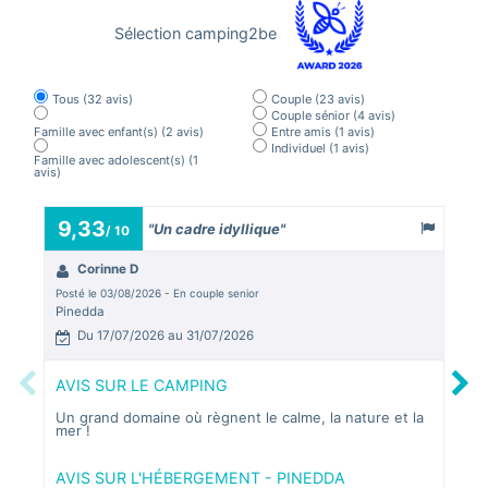
Sélection camping2be
Tous
(32 avis)
Couple
(23 avis)
Couple sénior
(4 avis)
Famille avec enfant(s)
(2 avis)
Entre amis
(1 avis)
Individuel
(1 avis)
Famille avec adolescent(s)
(1
avis)
9,33
3,
"Un cadre idyllique"
/ 10
Corinne D
b
Posté le 03/08/2026 - En couple senior
Posté
Pinedda
Pine
Du 17/07/2026 au 31/07/2026
D
Previous
Next
AVIS SUR LE CAMPING
AVI
Un grand domaine où règnent le calme, la nature et la
tres
mer !
c'es
rest
AVIS SUR L'HÉBERGEMENT - PINEDDA