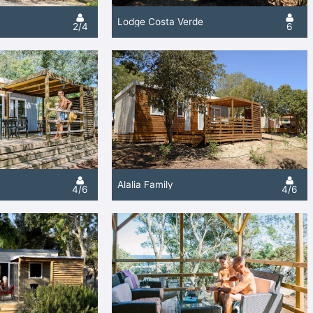
Lodge Costa Verde
2/4
6
Alalia Family
4/6
4/6