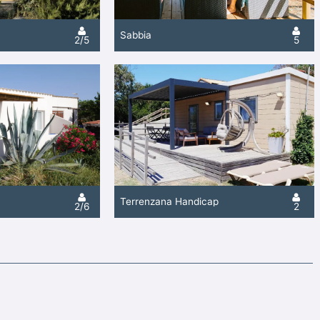
Sabbia
2/5
5
Terrenzana Handicap
2/6
2