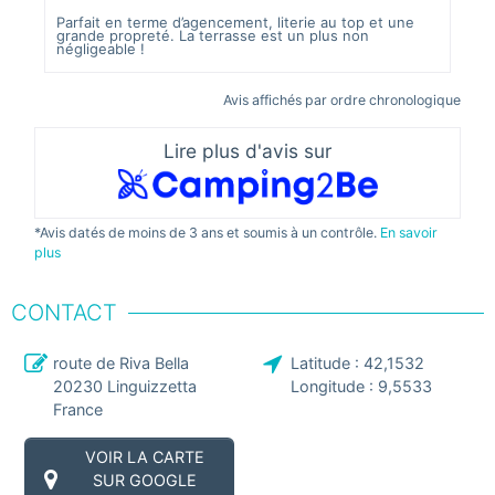
AVI
Parfait en terme d’agencement, literie au top et une
grande propreté. La terrasse est un plus non
négligeable !
c'es
Avis affichés par ordre chronologique
Lire plus d'avis sur
*Avis datés de moins de 3 ans et soumis à un contrôle.
En savoir
plus
CONTACT
route de Riva Bella
Latitude :
42,1532
20230
Linguizzetta
Longitude :
9,5533
France
VOIR LA CARTE
SUR GOOGLE