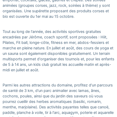
animées (groupes corses, jazz, rock, soirées à thème) y sont
organisées. Une supérette proposant des produits corses et
bio est ouverte du 1er mai au 15 octobre.
Tout au long de l'année, des activités sportives gratuites
encadrées par Jérôme, coach sportif, sont proposées : Hiit,
Pilates, Fit ball, longe-côte, fitness en mer, abdos-fessiers et
marche en pleine nature. En juillet et août, des cours de yoga et
un sauna sont également disponibles gratuitement. Un terrain
multisports permet d'organiser des tournois et, pour les enfants
de 5 à 14 ans, un kids club gratuit les accueille matin et après-
midi en juillet et août.
Parmi les autres attractions du domaine, profitez d'un parcours
de santé de 3 km, d'un parc animalier avec lamas, ânes,
cochons, poules, ainsi que du jardin des saveurs où vous
pourrez cueillir des herbes aromatiques (basilic, romarin,
menthe, marjolaine). Des activités payantes telles que canoë,
paddle, planche à voile, tir à l'arc, aquagym, poterie et aquarelle