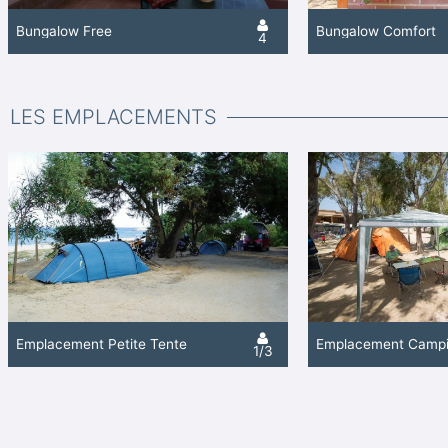
Bungalow Free
Bungalow Comfort
4
LES EMPLACEMENTS
Emplacement Petite Tente
1/3