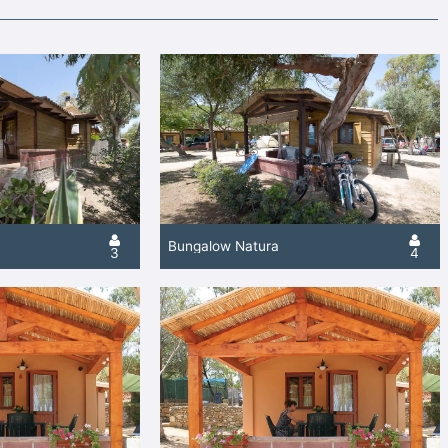
Bungalow Natura
3
4