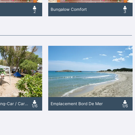
Bungalow Comfort
2
3
Emplacement Camping-Car / Caravane / Grande Tente
Emplacement Bord De Mer
1/6
1/6