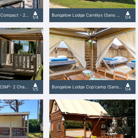
Mobil-Home Malaga Compact - 23 M² - 2 Chambres
Bungalow Lodge Carrélys (Sans Sanitaires Privatifs) - 27M² - 2 Chambres
1/4
1/4
Mobil-Home Bikini - 23M²- 2 Chambres
Bungalow Lodge Cop'camp (Sans Sanitaires Privatifs) - 18M² - 2 Chambres
1/5
1/4