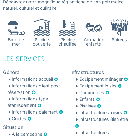
Découvrez notre magnifique région riche de son patrimoine
naturel, culturel et culinaire.
Bord de
Piscine
Piscine
Animation
Soirées
mer
couverte
chauffée
enfants
LES SERVICES
Général
Infrastructures
Informations accueil
Equipement ménager
Informations client post
Equipement loisirs
réservation
Commerces
Informations type
Enfants
établissement
Piscines
Informations paiement
Infrastructures loisirs
Guides
Infrastructures Bien être
Situation
Infrastructures
A la campagne