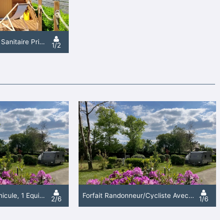
Cabane Tipi 2 (Sans Sanitaire Privatif) - 12M² - 1 Chambre
1/2
Forfait Confort (1 Véhicule, 1 Équipement) Avec Électricité - 80M²
Forfait Randonneur/Cycliste Avec Tente Sans Électricité - 80M²
2/6
1/6