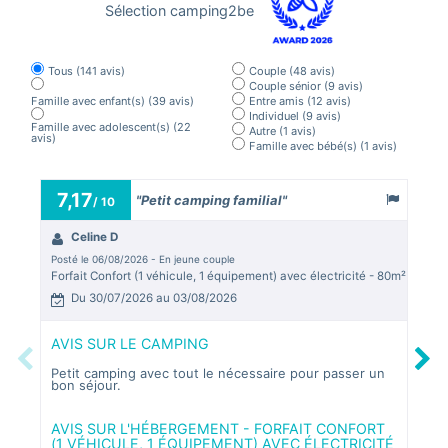
Sélection camping2be
Tous
(141 avis)
Couple
(48 avis)
Couple sénior
(9 avis)
Famille avec enfant(s)
(39 avis)
Entre amis
(12 avis)
Individuel
(9 avis)
Famille avec adolescent(s)
(22
Autre
(1 avis)
avis)
Famille avec bébé(s)
(1 avis)
7,17
8,
"Petit camping familial"
/ 10
Celine D
A
Posté le 06/08/2026 - En jeune couple
Posté
Forfait Confort (1 véhicule, 1 équipement) avec électricité - 80m²
Chale
Du 30/07/2026 au 03/08/2026
D
AVIS SUR LE CAMPING
AVI
Previous
Next
Petit camping avec tout le nécessaire pour passer un
Nous
bon séjour.
peti
chal
comm
agré
AVIS SUR L'HÉBERGEMENT - FORFAIT CONFORT
disp
(1 VÉHICULE, 1 ÉQUIPEMENT) AVEC ÉLECTRICITÉ
entr