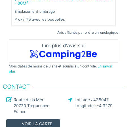
ses 
- 80M²
égal
espa
Emplacement ombragé
hesi
Proximité avec les poubelles
AVI
29M
Avis affichés par ordre chronologique
Le l
adap
Malg
Lire plus d'avis sur
et o
perm
est 
quot
*Avis datés de moins de 3 ans et soumis à un contrôle.
En savoir
plus
CONTACT
Route de la Mer
Latitude :
47,8947
29720
Treguennec
Longitude :
-4,3279
France
VOIR LA CARTE