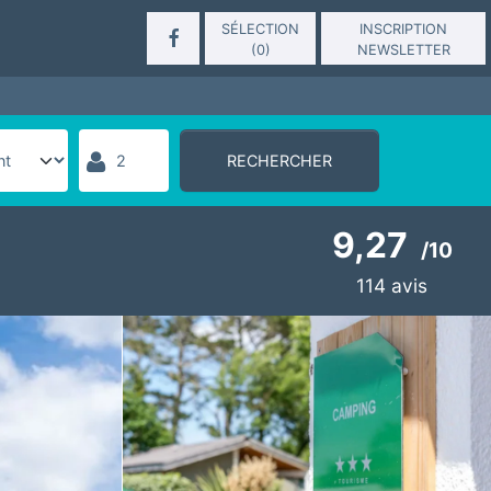
SÉLECTION
INSCRIPTION
(
0
)
NEWSLETTER
RECHERCHER
9,27
/
10
114
avis