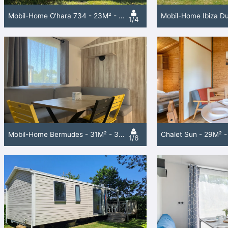
Mobil-Home O'hara 734 - 23M² - 2 Chambres
1/4
Mobil-Home Bermudes - 31M² - 3 Chambres
Chalet Sun - 29M² 
1/6