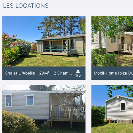
LES LOCATIONS
Chalet L 'Abeille - 29M² - 2 Chambres
1/5