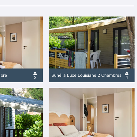
mbre
Sunêlia Luxe Louisiane 2 Chambres
2
4