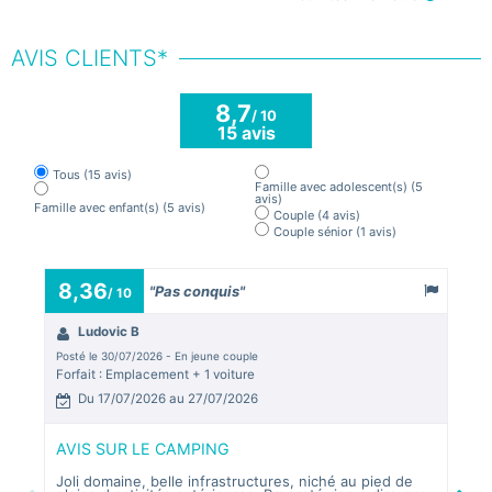
AVIS CLIENTS*
8,7
/ 10
15 avis
Tous
(15 avis)
Famille avec adolescent(s)
(5
avis)
Famille avec enfant(s)
(5 avis)
Couple
(4 avis)
Couple sénior
(1 avis)
8,36
6,
"Pas conquis"
/ 10
Ludovic B
M
Posté le 30/07/2026 - En jeune couple
Posté
Forfait : Emplacement + 1 voiture
Mobi
Du 17/07/2026 au 27/07/2026
D
AVIS SUR LE CAMPING
AVI
Joli domaine, belle infrastructures, niché au pied de
Bonn