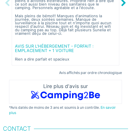
pleins d activités extérieures. Propreté rien a dire que
pisc
Previous
Next
ce soit aussi bien niveau des sanitaires que le
camping. Personnels agréable et a l'écoute.
AVI
Mais pleins de bémol!! Manques d'animations la
CH
journée, deux soirées semaines. Manque de
surveillance à la piscine tout et n'importe quoi aucun
respect d'autrui. Réseau gsm et 4g inexistant et wifi
Calm
du camping pas au top. Déjà fait plusieurs Sunelia et
vraiment déçu de celui-ci.
Lit 
cour
dess
AVIS SUR L'HÉBERGEMENT - FORFAIT :
EMPLACEMENT + 1 VOITURE
Rien a dire parfait et spacieux
Avis affichés par ordre chronologique
Lire plus d'avis sur
*Avis datés de moins de 3 ans et soumis à un contrôle.
En savoir
plus
CONTACT