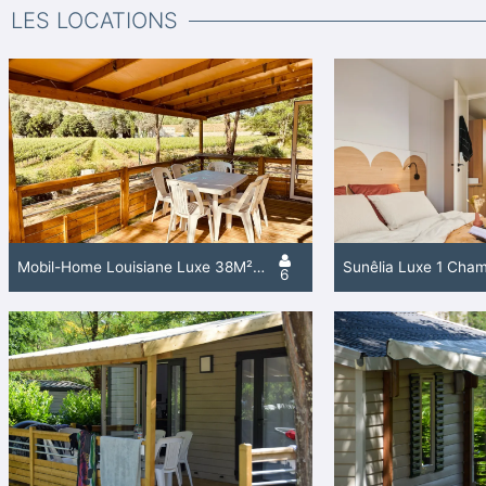
LES LOCATIONS
Mobil-Home Louisiane Luxe 38M² 3 Ch Avec Vue
Sunêlia Luxe 1 Cha
6