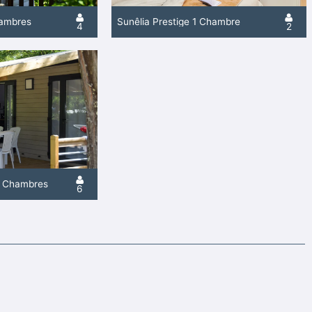
hambres
Sunêlia Prestige 1 Chambre
4
2
3 Chambres
6