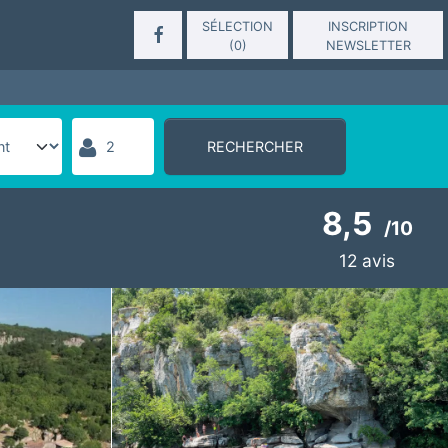
SÉLECTION
INSCRIPTION
(
0
)
NEWSLETTER
RECHERCHER
8,5
/
10
12
avis