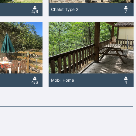
Chalet Type 2
4/6
7
Mobil Home
4/6
4