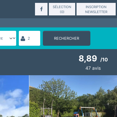
SÉLECTION
INSCRIPTION
(
0
)
NEWSLETTER
RECHERCHER
8,89
/
10
47
avis