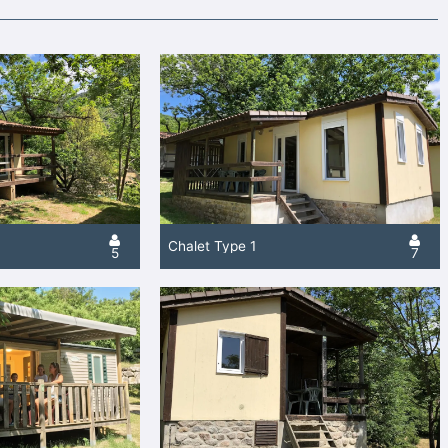
Chalet Type 1
5
7