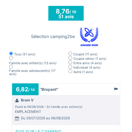
8,76
/ 10
51 avis
Sélection camping2be
Tous
(51 avis)
Couple
(11 avis)
Couple sénior
(1 avis)
Famille avec enfant(s)
(13 avis)
Entre amis
(4 avis)
Individuel
(4 avis)
Famille avec adolescent(s)
(17
Autre
(1 avis)
avis)
6,82
9,
"Bruyant"
/ 10
Bram V
J
Posté le 09/08/2026 - En famille avec enfant(s)
Posté
EMPLACEMENT
EMP
Du 29/07/2026 au 06/08/2026
D
AVIS SUR LE CAMPING
AVI