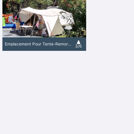
Emplacement Pour Tente-Remorque Max M.5X5
3/6