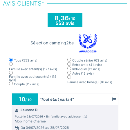
AVIS CLIENTS*
8,36
/ 10
553 avis
Sélection camping2be
Tous
(553 avis)
Couple sénior
(63 avis)
Entre amis
(41 avis)
Famille avec enfant(s)
(177 avis)
Individuel
(12 avis)
Autre
(13 avis)
Famille avec adolescent(s)
(114
avis)
Famille avec bébé(s)
(16 avis)
Couple
(117 avis)
10
9,
"Tout était parfait"
/ 10
Laurene D
A
Posté le 28/07/2026 - En famille avec adolescent(s)
Posté
Mobilhome Charme
Mobi
Du 04/07/2026 au 25/07/2026
D