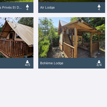
Glam Avec Sanitaires Privés Et Douche
Air Lodge
4
4
Bohème Lodge
4/5
3/4