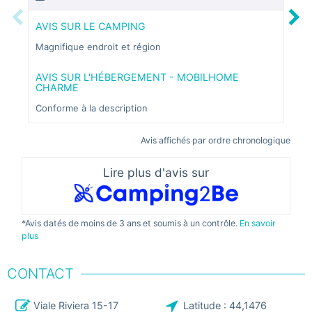
Previous
Next
AVIS SUR LE CAMPING
AVI
Magnifique endroit et région
Le c
mobi
n’av
home
AVIS SUR L'HÉBERGEMENT - MOBILHOME
Le p
CHARME
séjo
Conforme à la description
La p
amus
Avis affichés par ordre chronologique
AVI
Just
Lire plus d'avis sur
pour
*Avis datés de moins de 3 ans et soumis à un contrôle.
En savoir
plus
CONTACT
Viale Riviera 15-17
Latitude :
44,1476