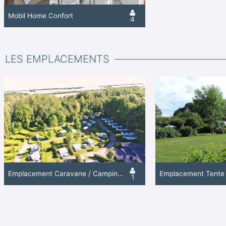
Mobil Home Confort
4
LES EMPLACEMENTS
Emplacement Caravane / Camping-Car / Van / Fourgon Aménagé
Emplacement Tente
1