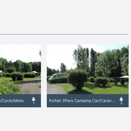
 /Cyclo/Moto
Forfait 2Pers Camping Car/Caravane/Fourgon +Élec
1
2