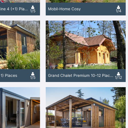
Chalet Cosy Mezzanine 4 (+1) Places
Mobil-Home Cosy
1/5
1/4
1) Places
Grand Chalet Premium 10-12 Places
1/5
1/12