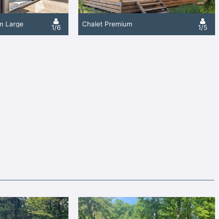
m Large
Chalet Premium
1/6
1/5