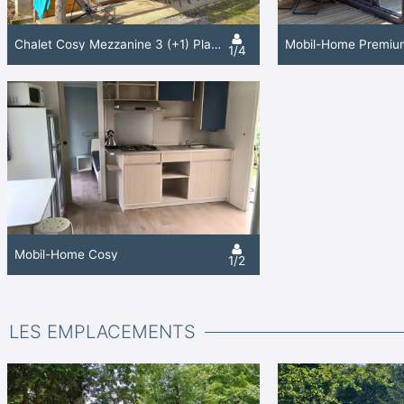
Chalet Cosy Mezzanine 3 (+1) Places
Mobil-Home Premiu
1/4
Mobil-Home Cosy
1/2
LES EMPLACEMENTS