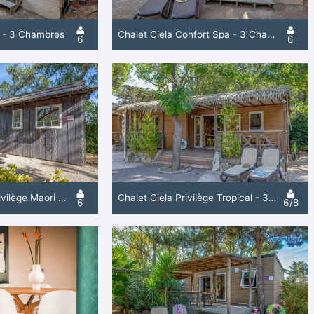
t - 3 Chambres
Chalet Ciela Confort Spa - 3 Chambres
6
6
Mobil Home Ciela Privilège Maori - 3 Chambres - Lave-Vaisselle, Plancha
Chalet Ciela Privilège Tropical - 3 Chambres - Lave-Vaisselle, Plancha
6
6/8