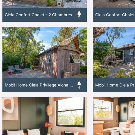
Ciela Confort Chalet - 2 Chambres
Ciela Confort Chale
5
Mobil Home Ciela Privilège Aloha - 2 Chambres - Lave-Vaisselle, Plancha
4