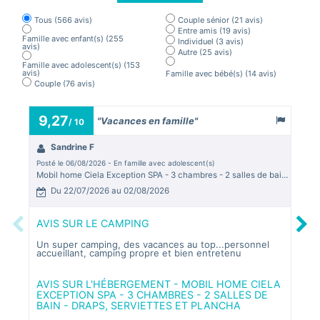
Tous
(566 avis)
Couple sénior
(21 avis)
Entre amis
(19 avis)
Famille avec enfant(s)
(255
Individuel
(3 avis)
avis)
Autre
(25 avis)
Famille avec adolescent(s)
(153
avis)
Famille avec bébé(s)
(14 avis)
Couple
(76 avis)
9,27
7,
"Vacances en famille"
/ 10
Sandrine F
D
Posté le 06/08/2026 - En famille avec adolescent(s)
Posté
Mobil home Ciela Exception SPA - 3 chambres - 2 salles de bain - draps, serviettes et plancha
Forf
Du 22/07/2026 au 02/08/2026
D
AVIS SUR LE CAMPING
AVI
Previous
Next
Un super camping, des vacances au top...personnel
Parf
accueillant, camping propre et bien entretenu
de b
Le t
agré
bout
AVIS SUR L'HÉBERGEMENT - MOBIL HOME CIELA
gent
EXCEPTION SPA - 3 CHAMBRES - 2 SALLES DE
BAIN - DRAPS, SERVIETTES ET PLANCHA
Domm
doiv