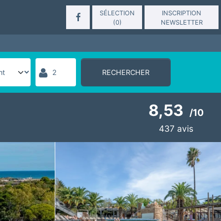
SÉLECTION
INSCRIPTION
(
0
)
NEWSLETTER
RECHERCHER
8,53
/
10
437
avis