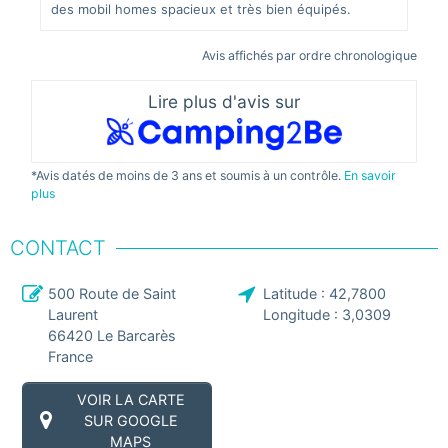
même
des mobil homes spacieux et très bien équipés.
égal
park
domm
plut
Avis affichés par ordre chronologique
AVI
Lire plus d'avis sur
EM
La v
rats
*Avis datés de moins de 3 ans et soumis à un contrôle.
En savoir
Empl
plus
manœ
CONTACT
500 Route de Saint
Latitude :
42,7800
Laurent
Longitude :
3,0309
66420
Le Barcarès
France
VOIR LA CARTE
SUR GOOGLE
MAPS