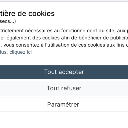
tière de cookies
secs...)
strictement nécessaires au fonctionnement du site, aux
er également des cookies afin de bénéficier de publicit
Rejoignez-nous
r, vous consentez à l'utilisation de ces cookies aux fins 
us, cliquez ici
Tout accepter
Mentions légales
Tout refuser
Paramétrer
CGU
.com © 2017 Camping Direct; all rights reserved. All media and pictures are property of t