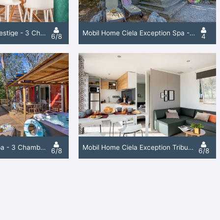
Mobil Home Ciela Prestige - 3 Chambres - 2 Salles De Bains - Draps, Serviettes Et Plancha
Mobil Home Ciela Exception Spa - 2 Chambres - 1 Salle De Bain - Draps, Serviettes Et Plancha
6/8
4
Ciela London Bus Spa - 3 Chambres
Mobil Home Ciela Exception Tribu Spa - 3 Chambres - Lave-Vaisselle, Plancha
6/8
6/8