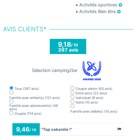
Activités sportives
Activités Bien être
AVIS CLIENTS*
9,18
/ 10
397 avis
Sélection camping2be
Tous
(397 avis)
Couple sénior
(63 avis)
Entre amis
(22 avis)
Famille avec enfant(s)
(121 avis)
Individuel
(8 avis)
Autre
(10 avis)
Famille avec adolescent(s)
(49
avis)
Famille avec bébé(s)
(10 avis)
Couple
(114 avis)
9,46
9,
"Top vakantie !"
/ 10