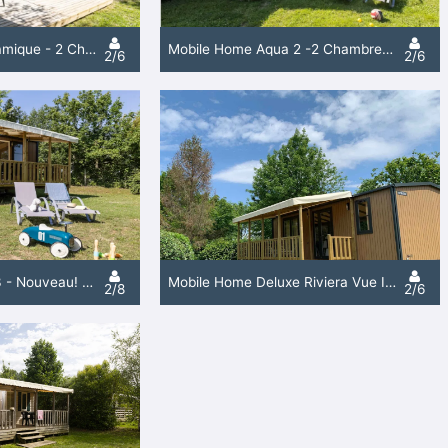
Mobile Home Panoramique - 2 Chambres / 1 Salle De Bain + Climatisation
Mobile Home Aqua 2 -2 Chambres - 2 Sdb + Climatisation
2/6
2/6
Mobile Home Aqua 3 - Nouveau! - 3 Chambres / 2 Salle De Bain + Climatisation
Mobile Home Deluxe Riviera Vue Imprenable Sur Les Collines Nouveau - 2 Chambres / 1 Sdb + Clim
2/8
2/6