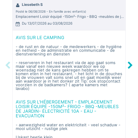
Liesebeth S
M
Posté le 06/08/2026 - En famille avec enfant(s)
Posté
Emplacement Loisir équipé -150m²- Frigo - BBQ -meubles de jardin- électricité 10A - Eau - Evacuation
Du 13/07/2026 au 03/08/2026
D
AVIS SUR LE CAMPING
AVI
- de rust en de natuur - de medewerkers - de hygiëne
3 se
en netheid - de administratie en communicatie - de
parf
dienstverlening en diensten
inti
snac
l'éq
- reserveren in het restaurant via de app gaat soms
et K
Previous
Next
maar vanaf een nieuwe week waardoor we op
anim
woensdag niet de kans gekregen hebben om te
"kif
komen eten in het restaurant. - het licht in de douches
comp
bij de vrouwen valt soms snel uit en gaat moeilijk weer
sour
aan waardoor je in het donker zit Tip: ook stopcontact
voorzien in de badkamers? ( aparte kamers met
lavabo)
AVI
PRE
AVIS SUR L'HÉBERGEMENT - EMPLACEMENT
MIC
LOISIR ÉQUIPÉ -150M²- FRIGO - BBQ -MEUBLES
DE JARDIN- ÉLECTRICITÉ 10A - EAU -
empl
sani
EVACUATION
frig
- aanwezigheid water en elektriciteit - veel schaduw -
mooi uitzicht - rustige plek
IJskast beetje klein