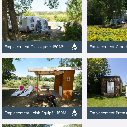
Emplacement Classique - 180M² - Électricité 10A
2/6
Emplacement Loisir Équipé -150M²- Frigo - Bbq -Meubles De Jardin- Électricité 10A - Eau - Evacuation
2/6