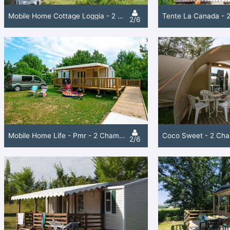
Mobile Home Cottage Loggia - 2 Chambres / 1 Salle De Bain
2/6
Mobile Home Life - Pmr - 2 Chambres - 1 Salle De Bain + Climatisation
2/6