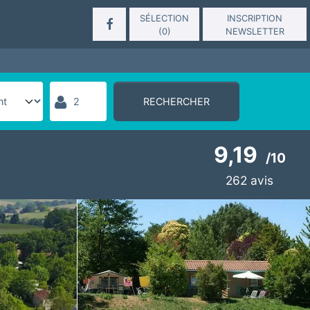
SÉLECTION
INSCRIPTION
(
0
)
NEWSLETTER
RECHERCHER
9,19
/
10
262
avis