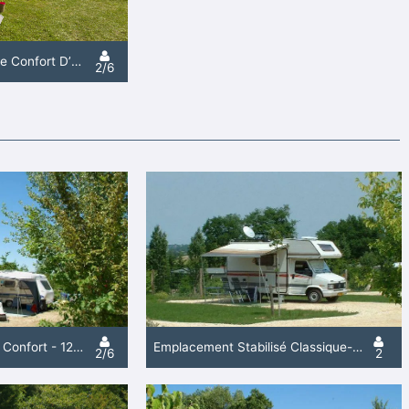
Escapade Confort, Le Confort D’Un Séjour Prêt À Vivre, Même Pour Une Seule Nuit.
2/6
Emplacement Grand Confort - 120M² À 150M² - Electricité 10A - Eau - Evacuation Wc Eaux Grises
Emplacement Stabilisé Classique- 100M² - Électricité 10A
2/6
2