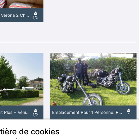
Vintage Mobil-Home Verona 2 Chambres
1/5
Emplacement Confort Plus + Véhicule + 10A
Emplacement Ppur 1 Personne: Randonneur, Cycliste Ou Motocycliste. Pas D'électricité.
1/2
1
tière de cookies