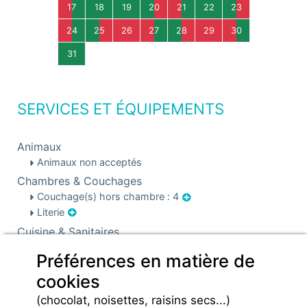
17
18
19
20
21
22
23
24
25
26
27
28
29
30
31
SERVICES ET ÉQUIPEMENTS
Animaux
Animaux non acceptés
Chambres & Couchages
Couchage(s) hors chambre : 4
Literie
Cuisine & Sanitaires
Cuisine
Préférences en matière de
Sanitaires
cookies
Infos pré et post réservation
Caution locative
(chocolat, noisettes, raisins secs...)