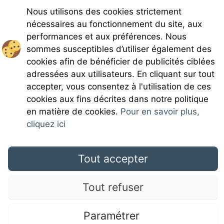
Charges
Nous utilisons des cookies strictement
nécessaires au fonctionnement du site, aux
performances et aux préférences. Nous
sommes susceptibles d’utiliser également des
cookies afin de bénéficier de publicités ciblées
adressées aux utilisateurs. En cliquant sur tout
Rejoignez-nous
accepter, vous consentez à l'utilisation de ces
cookies aux fins décrites dans notre politique
en matière de cookies.
Pour en savoir plus,
cliquez ici
Mentions légales
Tout accepter
Tout refuser
CGU
Paramétrer
Campingdirectspecialce.com © 2017 Camping Direct; all rights reserved. All media and
pictures are property of their respective owners.