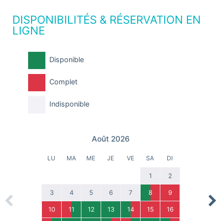
DISPONIBILITÉS & RÉSERVATION EN
LIGNE
Disponible
Complet
Indisponible
Août 2026
LU
MA
ME
JE
VE
SA
DI
1
2
3
4
5
6
7
8
9
Previous
Nex
10
11
12
13
14
15
16