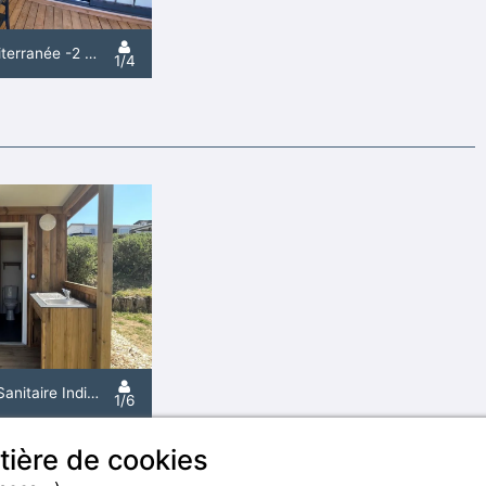
C- Mobil-Home Méditerranée -2 Chambres -Climatisé
1/4
Emplacement Avec Sanitaire Individuel
1/6
tière de cookies