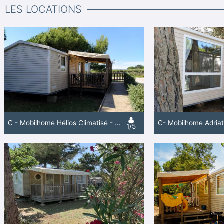
LES LOCATIONS
C - Mobilhome Hélios Climatisé - Pmr - 2 Chambres -32M² -Avec Terrasse Couverte
1/5