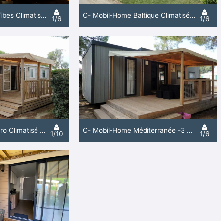
C- Mobil-Home Caraïbes Climatisé - 2 Chambres
C- Mobil-Home Baltique Climatisé - 3 Chambres
1/6
1/6
C- Mobil-Home Quatro Climatisé - 4 Chambres 2 Salles De Douche
C- Mobil-Home Méditerranée -3 Chambres -Climatisé
1/10
1/6