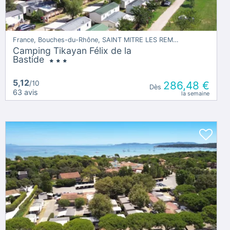
France, Bouches-du-Rhône, SAINT MITRE LES REMPARTS
Camping Tikayan Félix de la
Bastide
5,12
/10
286,48 €
Dès
63 avis
la semaine