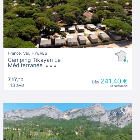
France, Var, HYERES
Camping Tikayan Le
Méditerranée
7,17
/10
241,40 €
Dès
113 avis
la semaine