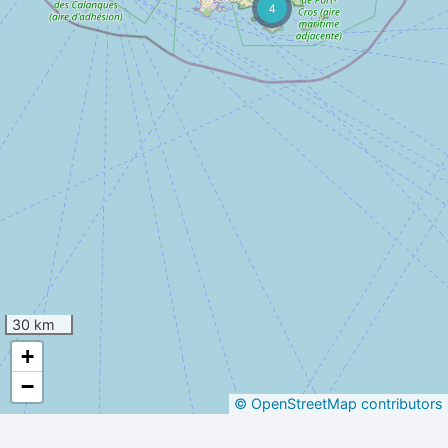
4
30 km
+
−
© OpenStreetMap contributors