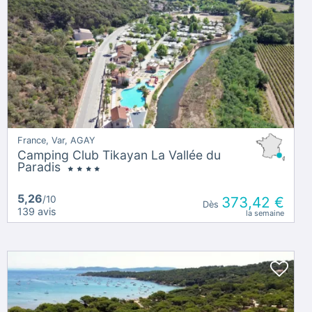
France, Var, AGAY
Camping Club Tikayan La Vallée du
Paradis
5,26
/10
373,42 €
Dès
139 avis
la semaine