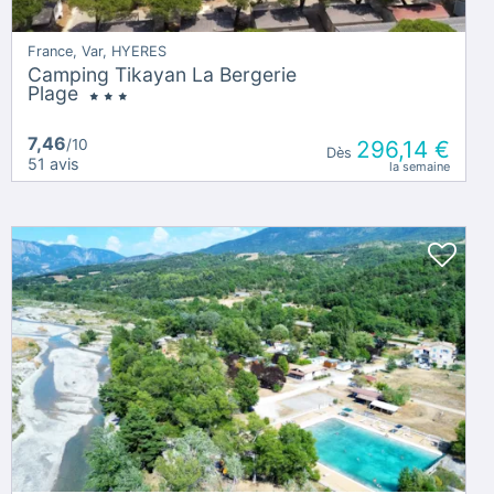
France, Var, HYERES
Camping Tikayan La Bergerie
Plage
7,46
/10
296,14 €
Dès
51 avis
la semaine