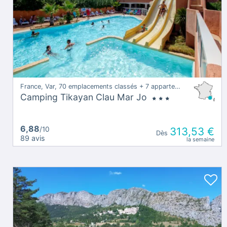
France, Var, 70 emplacements classés + 7 appartements à BORMES-LES-MIMOSAS
Camping Tikayan Clau Mar Jo
6,88
/10
313,53 €
Dès
89 avis
la semaine