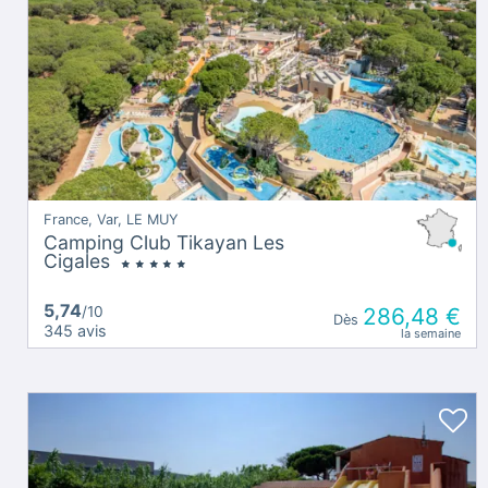
France, Var, LE MUY
Camping Club Tikayan Les
Cigales
5,74
/10
286,48 €
Dès
345 avis
la semaine