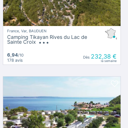
France, Var, BAUDUEN
Camping Tikayan Rives du Lac de
Sainte Croix
6,94
/10
232,38 €
Dès
178 avis
la semaine