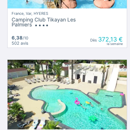
France, Var, HYERES
Camping Club Tikayan Les
Palmiers
6,38
/10
372,13 €
Dès
502 avis
la semaine