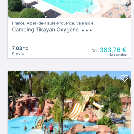
France, Alpes-de-Haute-Provence, Valensole
Camping Tikayan Oxygène
7,03
/10
363,76 €
Dès
9 avis
la semaine