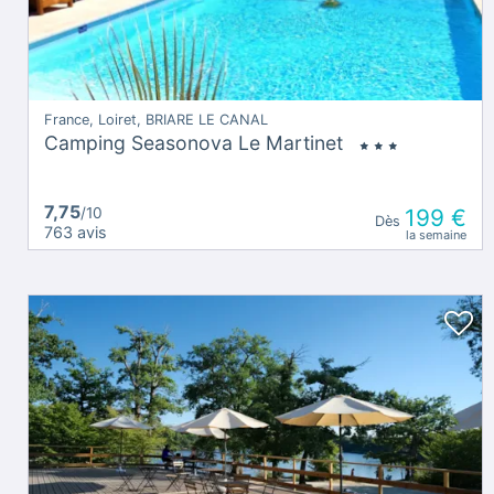
France, Loiret, BRIARE LE CANAL
Camping Seasonova Le Martinet
7,75
/10
199 €
Dès
763 avis
la semaine