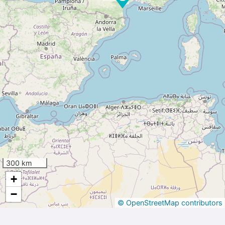
300 km
+
−
© OpenStreetMap contributors