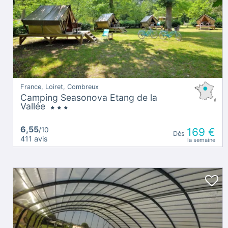
France, Loiret, Combreux
Camping Seasonova Etang de la
Vallée
6,55
/10
169 €
Dès
411 avis
la semaine