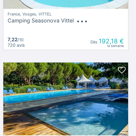
France, Vosges, VITTEL
Camping Seasonova Vittel
7,22
/10
192,18 €
Dès
720 avis
la semaine