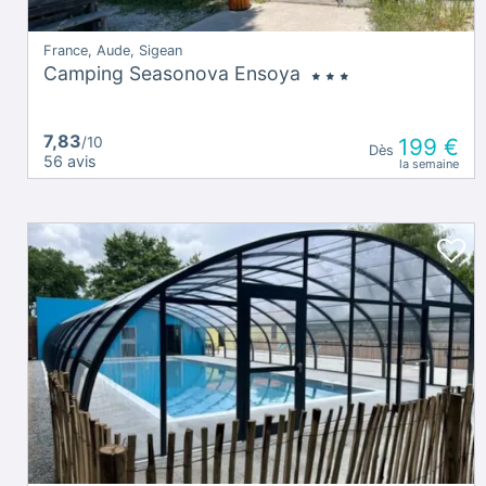
France, Aude, Sigean
Camping Seasonova Ensoya
7,83
/10
199 €
Dès
56 avis
la semaine