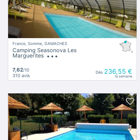
France, Somme, GAMACHES
Camping Seasonova Les
Marguerites
7,62
/10
236,55 €
Dès
310 avis
la semaine