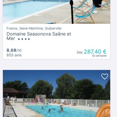
France, Seine-Maritime, Quiberville
Domaine Seasonova Saâne et
Mer
8,68
/10
287,40 €
Dès
855 avis
la semaine