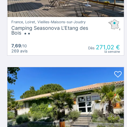
France, Loiret, Vieilles-Maisons-sur-Joudry
Camping Seasonova L'Etang des
Bois
7,69
/10
271,02 €
Dès
269 avis
la semaine