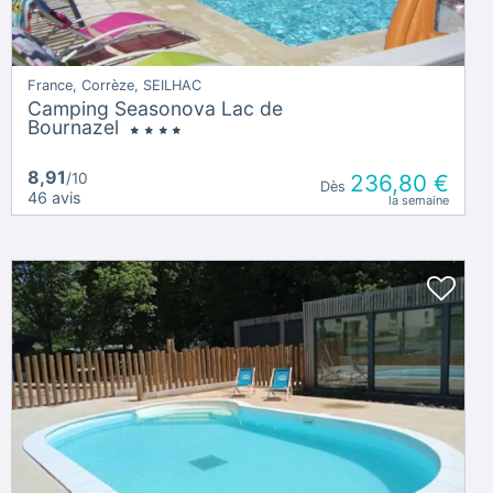
France, Corrèze, SEILHAC
Camping Seasonova Lac de
Bournazel
8,91
/10
236,80 €
Dès
46 avis
la semaine