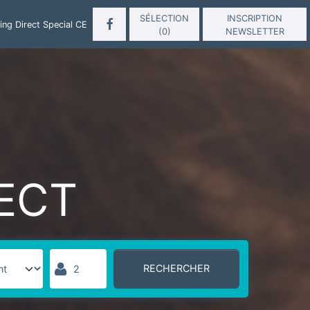
SÉLECTION
INSCRIPTION
ng Direct Special CE
(
0
)
NEWSLETTER
ECT
RECHERCHER