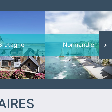
Votre
Notre
ation à la
sélection
er, c'est
grand air
par ici !
Bretagne
Normandie
Next
AIRES