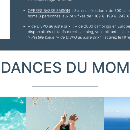
OFFRES BASSE SAISON
: Sur une sélection + de 300 cam
home 8 personnes, aux prix fixes de : 169 €, 199 €, 249 € 
+ de DISPO au juste prix
: + de 2000 campings en Europe c
disponibilités et tarifs direct camping, vous offrant ainsi 
> Pastille bleue "+ de DISPO au juste prix"
(activez le filt
NDANCES DU MOM