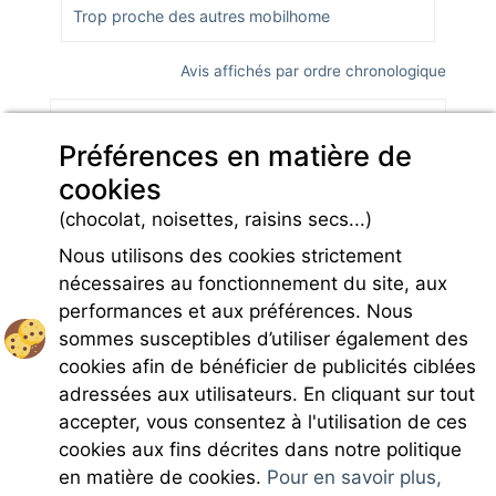
Trop proche des autres mobilhome
Avis affichés par ordre chronologique
Lire plus d'avis sur
Préférences en matière de
cookies
*Avis datés de moins de 3 ans et soumis à un contrôle.
(chocolat, noisettes, raisins secs...)
En savoir plus
Nous utilisons des cookies strictement
nécessaires au fonctionnement du site, aux
performances et aux préférences. Nous
sommes susceptibles d’utiliser également des
cookies afin de bénéficier de publicités ciblées
Rejoignez-nous
adressées aux utilisateurs. En cliquant sur tout
accepter, vous consentez à l'utilisation de ces
cookies aux fins décrites dans notre politique
en matière de cookies.
Pour en savoir plus,