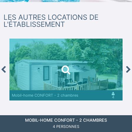
LES AUTRES LOCATIONS DE
L'ÉTABLISSEMENT
revious
Nex
Mobil-home CONFORT - 2 chambres
4
MOBIL-HOME CONFORT - 2 CHAMBRES
4 PERSONNES