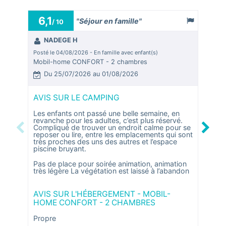
6,1
9,8
"Séjour en famille"
/ 10
NADEGE H
Ab
Posté le 04/08/2026 - En famille avec enfant(s)
Posté le
Mobil-home CONFORT - 2 chambres
Mobil-
Du 25/07/2026 au 01/08/2026
Du 
AVIS SUR LE CAMPING
AVIS
Les enfants ont passé une belle semaine, en
Nous a
revanche pour les adultes, c’est plus réservé.
campin
Compliqué de trouver un endroit calme pour se
visite
Previous
Next
reposer ou lire, entre les emplacements qui sont
égalem
très proches des uns des autres et l’espace
aquati
piscine bruyant.
agréab
vacanc
Pas de place pour soirée animation, animation
très légère La végétation est laissé à l’abandon
AVIS 
HOME
AVIS SUR L'HÉBERGEMENT - MOBIL-
HOME CONFORT - 2 CHAMBRES
L’herg
nécess
person
Propre
beauc