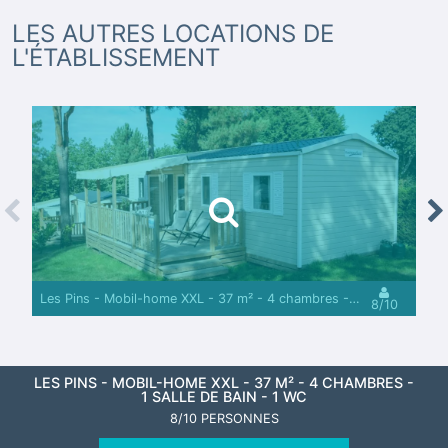
LES AUTRES LOCATIONS DE
L'ÉTABLISSEMENT
revious
Nex
Les Pins - Mobil-home XXL - 37 m² - 4 chambres - 1 salle de bain - 1 WC
8/10
LES PINS - MOBIL-HOME XXL - 37 M² - 4 CHAMBRES -
1 SALLE DE BAIN - 1 WC
8/10 PERSONNES