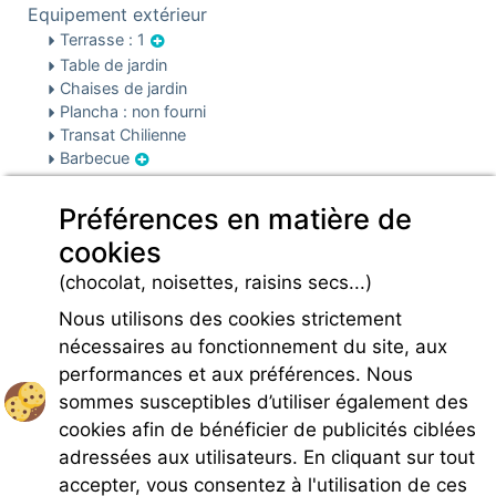
Equipement extérieur
Terrasse : 1
Table de jardin
Chaises de jardin
Plancha : non fourni
Transat Chilienne
Barbecue
Sécurité & parking
Préférences en matière de
Sécurité
Parking
cookies
Infos pré et post réservation
(chocolat, noisettes, raisins secs...)
Caution locative
Nous utilisons des cookies strictement
nécessaires au fonctionnement du site, aux
performances et aux préférences. Nous
sommes susceptibles d’utiliser également des
cookies afin de bénéficier de publicités ciblées
Rejoignez-nous
adressées aux utilisateurs. En cliquant sur tout
accepter, vous consentez à l'utilisation de ces