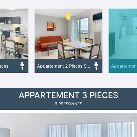
èces
Appartement 2 Pièces Supérieur avec Terrasse
Appartement
4
4
APPARTEMENT 3 PIÈCES
6 PERSONNES