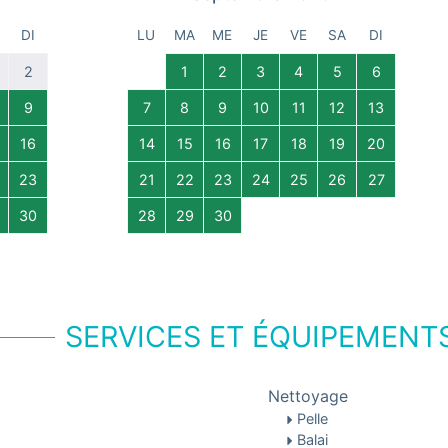
DI
LU
MA
ME
JE
VE
SA
DI
2
1
2
3
4
5
6
9
7
8
9
10
11
12
13
16
14
15
16
17
18
19
20
23
21
22
23
24
25
26
27
30
28
29
30
SERVICES ET ÉQUIPEMENT
Nettoyage
Pelle
Balai