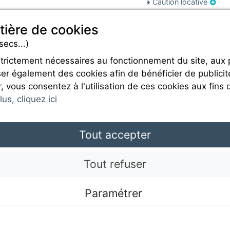
Caution locative
Charges
tière de cookies
secs...)
strictement nécessaires au fonctionnement du site, aux
er également des cookies afin de bénéficier de publicit
Rejoignez-nous
r, vous consentez à l'utilisation de ces cookies aux fins 
us, cliquez ici
Tout accepter
Mentions légales
Tout refuser
Paramétrer
CGU
.com © 2017 Camping Direct; all rights reserved. All media and pictures are property of t