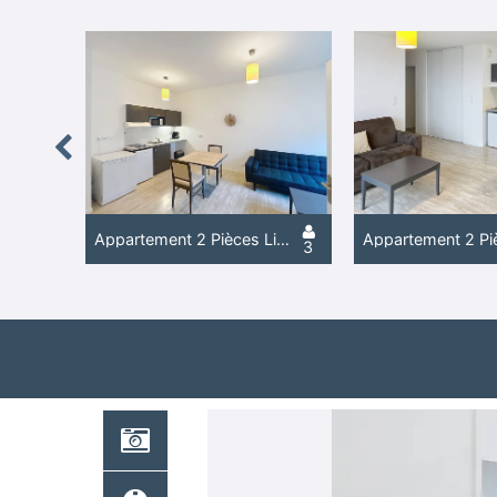
Previous
Studio Lit Double Supérieur avec Terrasse
Appartement 2 Pièces Lits Simples
Appartement 2 Pi
2
3