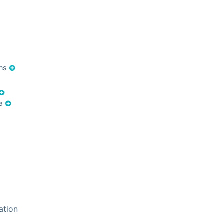
ons
ia
ation