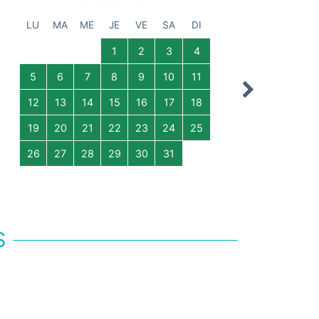
LU
MA
ME
JE
VE
SA
DI
LU
MA
1
2
3
4
5
6
7
8
9
10
11
2
3
Next
12
13
14
15
16
17
18
9
10
19
20
21
22
23
24
25
16
17
26
27
28
29
30
31
23
24
30
S