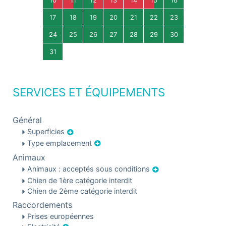
10
11
12
13
14
15
16
17
18
19
20
21
22
23
24
25
26
27
28
29
30
31
SERVICES ET ÉQUIPEMENTS
Général
Superficies
Type emplacement
Animaux
Animaux : acceptés sous conditions
Chien de 1ère catégorie interdit
Chien de 2ème catégorie interdit
Raccordements
Prises européennes