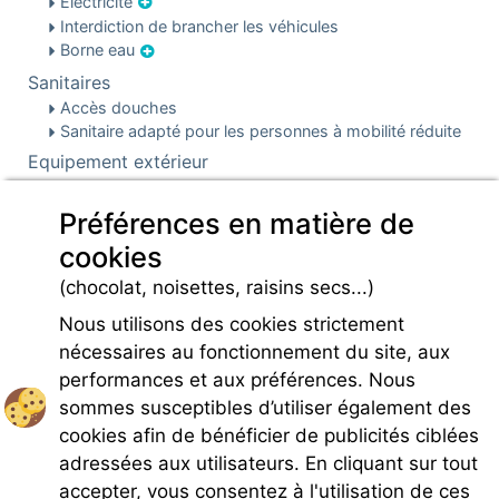
Electricité
Interdiction de brancher les véhicules
Borne eau
Sanitaires
Accès douches
Sanitaire adapté pour les personnes à mobilité réduite
Equipement extérieur
Barbecue
Préférences en matière de
Parking
Parking
cookies
Infos pré et post réservation
(chocolat, noisettes, raisins secs...)
Charges
Nous utilisons des cookies strictement
nécessaires au fonctionnement du site, aux
performances et aux préférences. Nous
sommes susceptibles d’utiliser également des
cookies afin de bénéficier de publicités ciblées
Rejoignez-nous
adressées aux utilisateurs. En cliquant sur tout
accepter, vous consentez à l'utilisation de ces