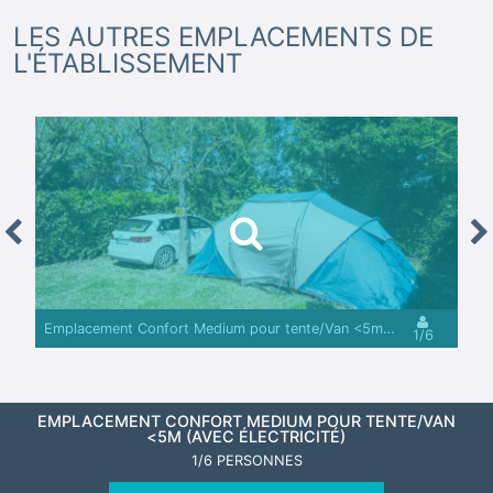
LES AUTRES EMPLACEMENTS DE
L'ÉTABLISSEMENT
revious
Nex
Emplacement Confort Medium pour tente/Van <5m (avec électricité)
1/6
EMPLACEMENT CONFORT MEDIUM POUR TENTE/VAN
<5M (AVEC ÉLECTRICITÉ)
1/6 PERSONNES