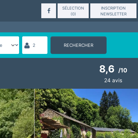
SÉLECTION
INSCRIPTION
(
0
)
NEWSLETTER
RECHERCHER
8,6
/
10
24
avis