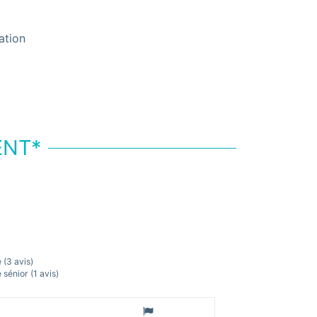
ation
ENT*
e
(3 avis)
 sénior
(1 avis)
9
"Séjou
/ 10