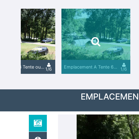
Emplacement B Tente ou Caravane 90 m² (éléctricité non inclus)
Emplacement A Tente 60m² (pas d'électricité possible)
1/6
1/6
EMPLACEMENT 