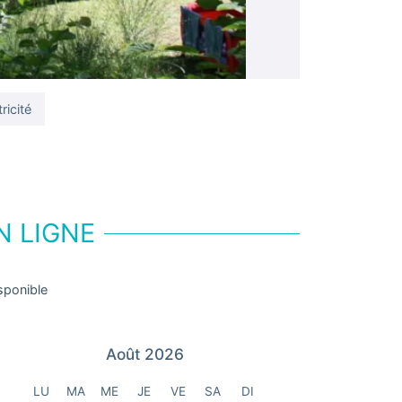
ricité
N LIGNE
sponible
Août 2026
LU
MA
ME
JE
VE
SA
DI
LU
MA