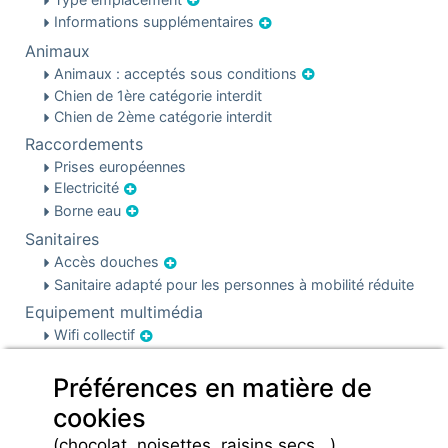
Informations supplémentaires
Animaux
Animaux : acceptés sous conditions
Chien de 1ère catégorie interdit
Chien de 2ème catégorie interdit
Raccordements
Prises européennes
Electricité
Borne eau
Sanitaires
Accès douches
Sanitaire adapté pour les personnes à mobilité réduite
Equipement multimédia
Wifi collectif
Equipement extérieur
Préférences en matière de
Barbecue
cookies
Parking
Parking
(chocolat, noisettes, raisins secs...)