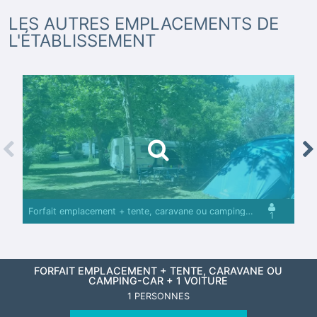
LES AUTRES EMPLACEMENTS DE
L'ÉTABLISSEMENT
revious
Nex
Forfait emplacement + tente, caravane ou camping-car + 1 voiture
1
FORFAIT EMPLACEMENT + TENTE, CARAVANE OU
CAMPING-CAR + 1 VOITURE
1 PERSONNES