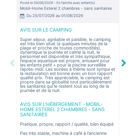
Posté le 04/08/2026 - En famille avec enfant(s)
Posté le
Mobil-Home Esterel 2 chambres - sans sanitaires
Mobil-
Du 25/07/2026 au 01/08/2026
Du 
AVIS SUR LE CAMPING
AVIS
Super séjour, agréable et paisible, le camping
bonne 
est très bien situé (à quelques minutes de la
centre
plage et proche de toutes commodités),
proxim
dynamique la journée et calme la nuit, le
aquati
personnel est disponible et très sympathique,
en jui
l’espace aquatique est propre, amusant pour
Previous
Next
les enfants petit + pour la piscine surveillée
Juste 
l’après-midi. Les soirées à thème sont sympa et
sanita
la restauration est bonne avec un bon rapport
sanitai
qualité prix. Très appréciable, le camping est
jours, 
propre dans sa globalité tout particulièrement
les sanitaires qui le restent tout au long de la
journée et de la nuit.
AVIS 
HOME
SANI
AVIS SUR L'HÉBERGEMENT - MOBIL-
HOME ESTEREL 2 CHAMBRES - SANS
héberg
SANITAIRES
à vis;
Pratique, propre, rapport / qualité, bien équipé
Un pet
Pas très stable, machine à café à l’ancienne