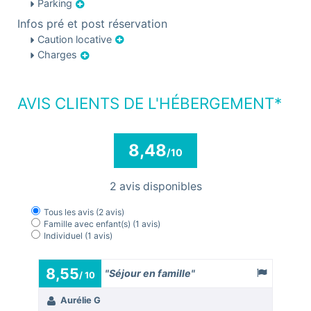
Parking
Infos pré et post réservation
Caution locative
Charges
AVIS CLIENTS DE L'HÉBERGEMENT*
8,48
/10
2 avis disponibles
Tous les avis
(2 avis)
Famille avec enfant(s)
(1 avis)
Individuel
(1 avis)
8,55
8
"Séjour en famille"
/ 10
/ 
Aurélie G
Irè