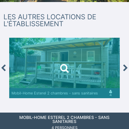
LES AUTRES LOCATIONS DE
L'ÉTABLISSEMENT
revious
Nex
Mobil-Home Esterel 2 chambres - sans sanitaires
4
MOBIL-HOME ESTEREL 2 CHAMBRES - SANS
SANITAIRES
4 PERSONNES