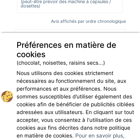
(peut-être prévoir des machine à capsules /
dosettes)
Avis affichés par ordre chronologique
Lire plus d'avis sur
Préférences en matière de
cookies
*Avis datés de moins de 3 ans et soumis à un contrôle.
(chocolat, noisettes, raisins secs...)
En savoir plus
Nous utilisons des cookies strictement
nécessaires au fonctionnement du site, aux
performances et aux préférences. Nous
sommes susceptibles d’utiliser également des
cookies afin de bénéficier de publicités ciblées
Rejoignez-nous
adressées aux utilisateurs. En cliquant sur tout
accepter, vous consentez à l'utilisation de ces
cookies aux fins décrites dans notre politique
en matière de cookies.
Pour en savoir plus,