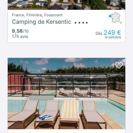
France, Finistère, Fouesnant
Camping de Kersentic
9,58
/10
249 €
Dès
175 avis
la semaine