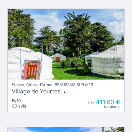
France, Côtes-d'Armor, BEAUSSAIS SUR MER
Village de Yourtes
9
/10
411,60 €
Dès
60 avis
la semaine