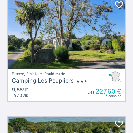
France, Finistère, Pouldreuzic
Camping Les Peupliers
9,55
/10
227,60 €
Dès
197 avis
la semaine