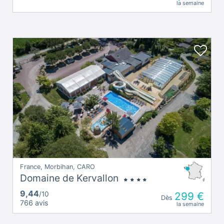
la semaine
France, Morbihan, CARO
Domaine de Kervallon
9,44
/10
299 €
Dès
766 avis
la semaine