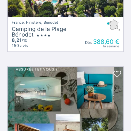
France, Finistère, Bénodet
Camping de la Plage
Bénodet
8,21
/10
388,60 €
Dès
150 avis
la semaine