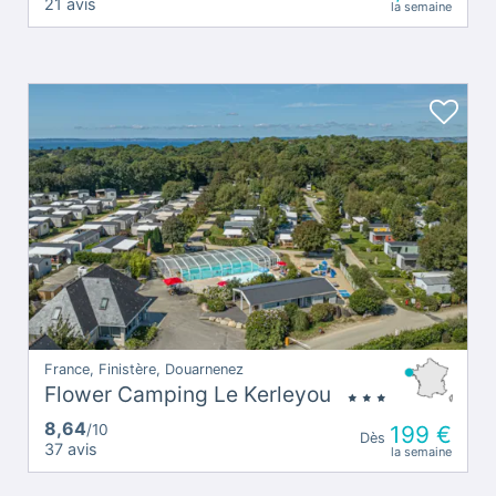
21 avis
la semaine
France, Finistère, Douarnenez
Flower Camping Le Kerleyou
8,64
/10
199 €
Dès
37 avis
la semaine