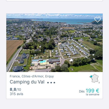
France, Côtes-d'Armor, Erquy
Camping du Val
8,8
/10
199 €
Dès
315 avis
la semaine