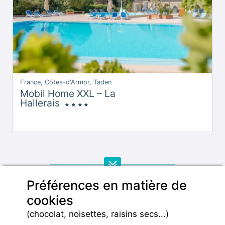
France, Côtes-d'Armor, Taden
Mobil Home XXL – La
Hallerais
Préférences en matière de
VOIR PLUS DE RÉSULTATS
cookies
(chocolat, noisettes, raisins secs...)