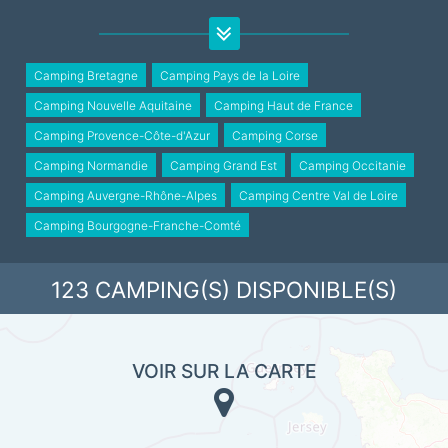
Réputée pour ses événements incontournables, elle vibre au
rythme du Festival Interceltique de Lorient, des Vieilles
Charrues et de nombreuses fêtes maritimes. Côté
Camping Bretagne
Camping Pays de la Loire
gastronomie, impossible de résister aux saveurs bretonnes :
Camping Nouvelle Aquitaine
Camping Haut de France
kouign-amann fondant, galettes croustillantes, crêpes dorées
et far breton gourmand.
Camping Provence-Côte-d'Azur
Camping Corse
Camping Normandie
Camping Grand Est
Camping Occitanie
Un territoire vivant et généreux qui ne laisse personne
indifférent… La
Bretagne
, ça vous gagne !
Camping Auvergne-Rhône-Alpes
Camping Centre Val de Loire
Camping Bourgogne-Franche-Comté
123
CAMPING(S) DISPONIBLE(S)
VOIR SUR LA CARTE