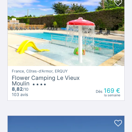
France, Côtes-d'Armor, ERQUY
Flower Camping Le Vieux
Moulin
8,82
/10
169 €
Dès
103 avis
la semaine