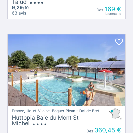
Talud
9,29
/10
169 €
Dès
63 avis
la semaine
France, Ille-et-Vilaine, Baguer Pican - Dol de Bretagne
Huttopia Baie du Mont St
Michel
360,45 €
Dès