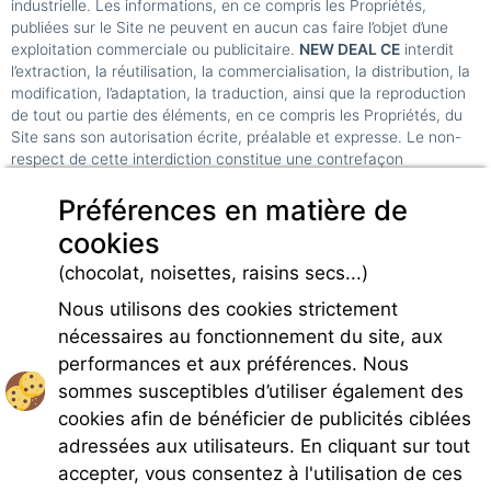
industrielle. Les informations, en ce compris les Propriétés,
publiées sur le Site ne peuvent en aucun cas faire l’objet d’une
exploitation commerciale ou publicitaire.
NEW DEAL CE
interdit
l’extraction, la réutilisation, la commercialisation, la distribution, la
modification, l’adaptation, la traduction, ainsi que la reproduction
de tout ou partie des éléments, en ce compris les Propriétés, du
Site sans son autorisation écrite, préalable et expresse. Le non-
respect de cette interdiction constitue une contrefaçon
susceptible d’engager la responsabilité civile et pénale du
Préférences en matière de
contrefacteur.
cookies
Article 8 - Loi applicable et juridiction compétente
Les présentes CGU sont régies par le droit français. Les tribunaux
(chocolat, noisettes, raisins secs...)
français ont compétence pour se prononcer sur tous les litiges
susceptibles de naître relativement à l’exécution des présentes.
Nous utilisons des cookies strictement
nécessaires au fonctionnement du site, aux
performances et aux préférences. Nous
sommes susceptibles d’utiliser également des
cookies afin de bénéficier de publicités ciblées
adressées aux utilisateurs. En cliquant sur tout
accepter, vous consentez à l'utilisation de ces
Rejoignez-nous