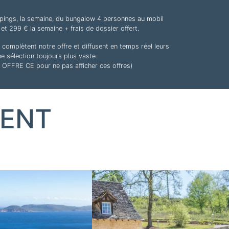
pings, la semaine, du bungalow 4 personnes au mobil
et 299 € la semaine + frais de dossier offert.
omplètent notre offre et diffusent en temps réel leurs
une sélection toujours plus vaste
re OFFRE CE pour ne pas afficher ces offres)
ENT