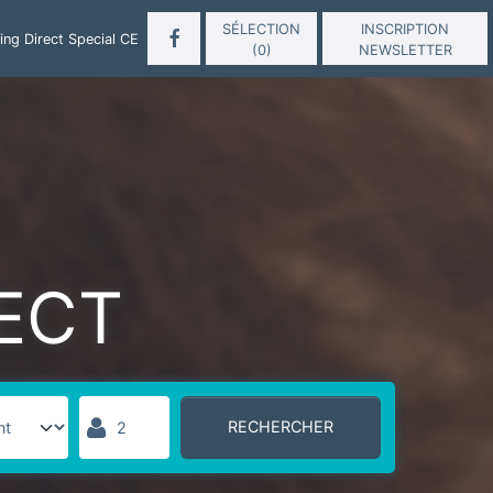
SÉLECTION
INSCRIPTION
ng Direct Special CE
(
0
)
NEWSLETTER
ECT
RECHERCHER