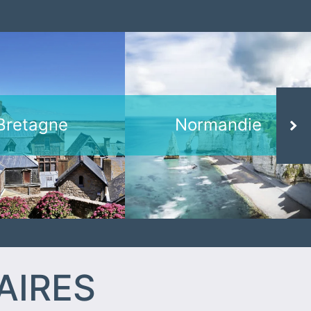
Votre
Notre
ation à la
sélection
er, c'est
grand air
par ici !
Bretagne
Normandie
Next
AIRES