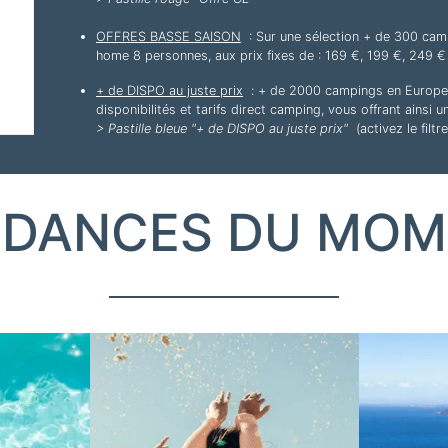
OFFRES BASSE SAISON
: Sur une sélection + de 300 cam
home 8 personnes, aux prix fixes de : 169 €, 199 €, 249 € 
+ de DISPO au juste prix
: + de 2000 campings en Europe c
disponibilités et tarifs direct camping, vous offrant ainsi 
> Pastille bleue "+ de DISPO au juste prix"
(activez le filt
NDANCES DU MOM