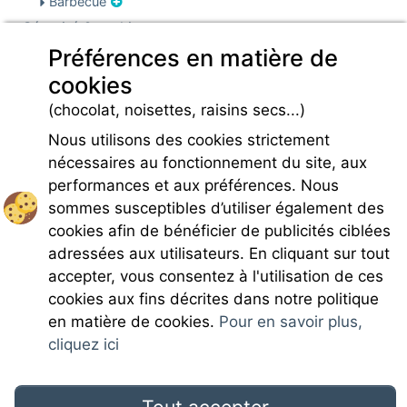
Barbecue
Sécurité & parking
Sécurité
Préférences en matière de
Parking
cookies
Infos pré et post réservation
(chocolat, noisettes, raisins secs...)
Caution locative
Nous utilisons des cookies strictement
nécessaires au fonctionnement du site, aux
performances et aux préférences. Nous
sommes susceptibles d’utiliser également des
cookies afin de bénéficier de publicités ciblées
Rejoignez-nous
adressées aux utilisateurs. En cliquant sur tout
accepter, vous consentez à l'utilisation de ces
cookies aux fins décrites dans notre politique
en matière de cookies.
Pour en savoir plus,
cliquez ici
Mentions légales