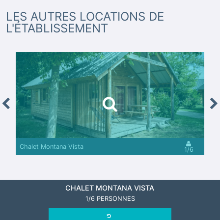
LES AUTRES LOCATIONS DE
L'ÉTABLISSEMENT
revious
Nex
Chalet Montana Vista
1/6
CHALET MONTANA VISTA
1/6 PERSONNES