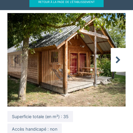
RETOUR À LA PAGE DE L'ÉTABLISSEMENT
Previous
Next
Superficie totale (en m²) : 35
Accès handicapé : non