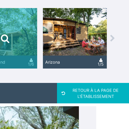
Next
and
Arizona
1/6
1/5
RETOUR À LA PAGE DE
L'ÉTABLISSEMENT