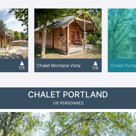
Chalet Montana Vista
Chalet Portl
1/5
1/6
CHALET PORTLAND
1/6 PERSONNES