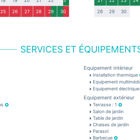
18
19
20
21
22
23
21
22
23
24
25
26
27
28
29
30
28
29
30
SERVICES ET ÉQUIPEMENT
Equipement intérieur
Installation thermique
Equipement multiméd
Equipement électriqu
Equipement extérieur
ons
Terrasse : 1
Salon de jardin
Table de jardin
Chaises de jardin
Parasol
Barbecue