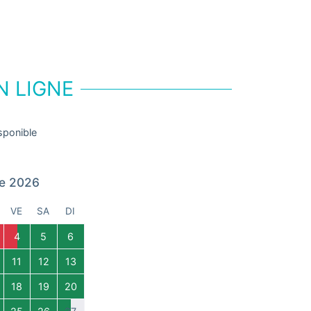
N LIGNE
sponible
e 2026
VE
SA
DI
4
5
6
11
12
13
18
19
20