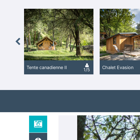
Previous
Tente canadienne II
Chalet Evasion
1/5
1/5