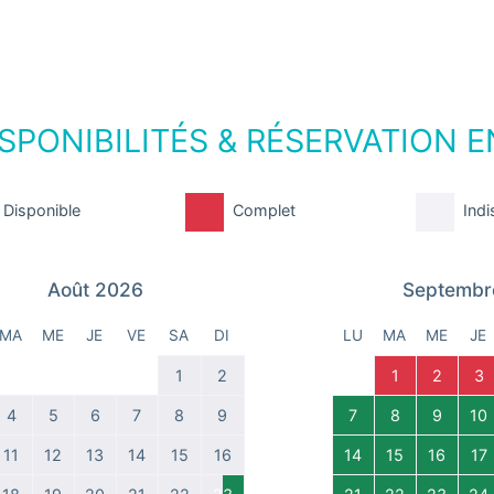
SPONIBILITÉS & RÉSERVATION E
Disponible
Complet
Indi
Août 2026
Septembr
MA
ME
JE
VE
SA
DI
LU
MA
ME
JE
1
2
1
2
3
4
5
6
7
8
9
7
8
9
10
11
12
13
14
15
16
14
15
16
17