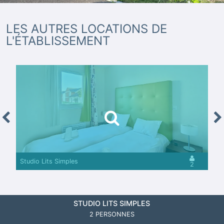
LES AUTRES LOCATIONS DE
L'ÉTABLISSEMENT
revious
Nex
Studio Lits Simples
2
STUDIO LITS SIMPLES
2 PERSONNES