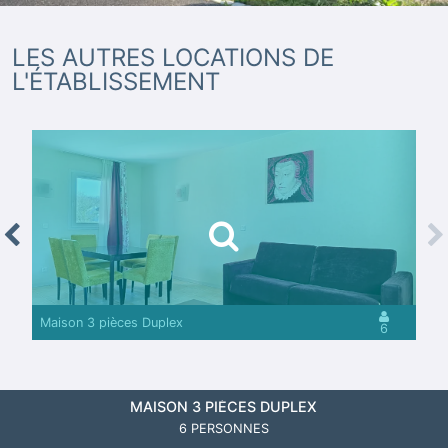
LES AUTRES LOCATIONS DE
L'ÉTABLISSEMENT
revious
Nex
Maison 3 pièces Duplex
6
MAISON 3 PIÈCES DUPLEX
6 PERSONNES