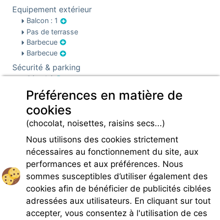
Equipement extérieur
Balcon : 1
Pas de terrasse
Barbecue
Barbecue
Sécurité & parking
Sécurité
Parking
Préférences en matière de
Infos pré et post réservation
cookies
Caution locative
(chocolat, noisettes, raisins secs...)
Charges
Nous utilisons des cookies strictement
nécessaires au fonctionnement du site, aux
performances et aux préférences. Nous
sommes susceptibles d’utiliser également des
cookies afin de bénéficier de publicités ciblées
Rejoignez-nous
adressées aux utilisateurs. En cliquant sur tout
accepter, vous consentez à l'utilisation de ces