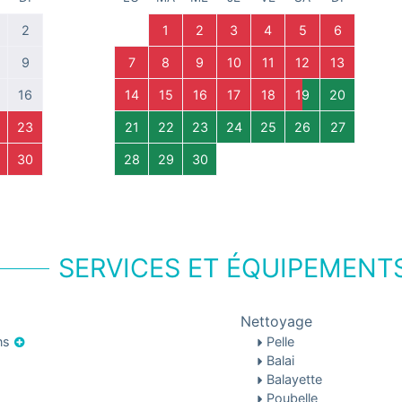
2
1
2
3
4
5
6
9
7
8
9
10
11
12
13
16
14
15
16
17
18
19
20
23
21
22
23
24
25
26
27
30
28
29
30
SERVICES ET ÉQUIPEMENT
Nettoyage
ons
Pelle
Balai
Balayette
Poubelle