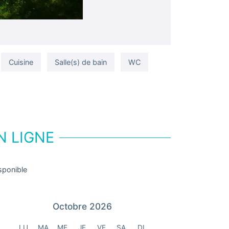
Cuisine
Salle(s) de bain
WC
N LIGNE
sponible
Octobre 2026
LU
MA
ME
JE
VE
SA
DI