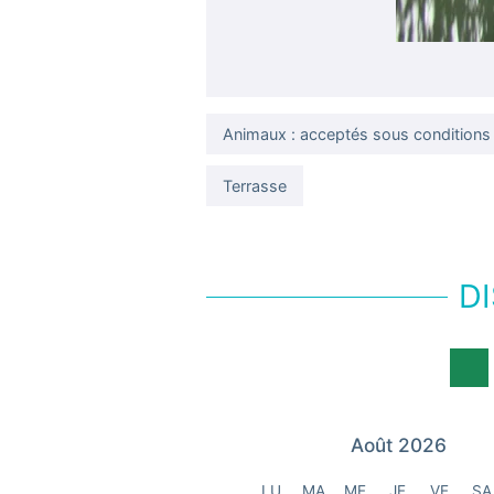
Animaux : acceptés sous conditions
Terrasse
DI
Août 2026
LU
MA
ME
JE
VE
SA