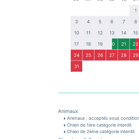
1
3
4
5
6
7
8
10
11
12
13
14
15
17
18
19
20
21
22
24
25
26
27
28
29
31
Animaux
Animaux : acceptés sous conditi
Chien de 1ère catégorie interdit
Chien de 2ème catégorie interdit