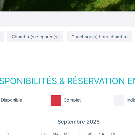
Chambre(s) séparée(s)
Couchage(s) hors chambre
SPONIBILITÉS & RÉSERVATION E
Disponible
Complet
Indi
Septembre 2026
DI
LU
MA
ME
JE
VE
SA
DI