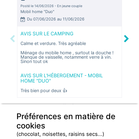
Posté le 14/06/2026 - En jeune couple
Posté le
Mobil home "Duo"
Mobil 
Du 07/06/2026 au 11/06/2026
Du 
AVIS SUR LE CAMPING
AVIS
Previous
Next
Calme et verdure. Très agréable
La pro
Ménage du mobile home , surtout la douche !
Manque de vaisselle, notamment verre à vin.
AVIS
Sinon tout ok
HOME
Un peu
AVIS SUR L'HÉBERGEMENT - MOBIL
Un kit
HOME "DUO"
vient 
toujou
Très bien pour deux 👍
Avis affichés par ordre chronologique
Préférences en matière de
Lire plus d'avis sur
cookies
(chocolat, noisettes, raisins secs...)