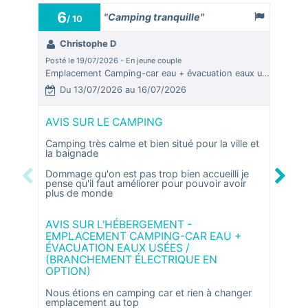
6
7,8
"Camping tranquille"
/ 10
Christophe D
Pat
Posté le 19/07/2026 - En jeune couple
Posté le
Emplacement Camping-car eau + évacuation eaux usées / (branchement électrique en option)
Du 13/07/2026 au 16/07/2026
Du 
AVIS SUR LE CAMPING
AVIS
Camping très calme et bien situé pour la ville et
agréab
la baignade
amélio
Dommage qu'on est pas trop bien accueilli je
sanita
Previous
Next
pense qu'il faut améliorer pour pouvoir avoir
plus de monde
AVIS
EMPL
AVIS SUR L'HÉBERGEMENT -
ÉVAC
EMPLACEMENT CAMPING-CAR EAU +
(BRA
ÉVACUATION EAUX USÉES /
OPTI
(BRANCHEMENT ÉLECTRIQUE EN
OPTION)
empla
Nous étions en camping car et rien à changer
emplacement au top