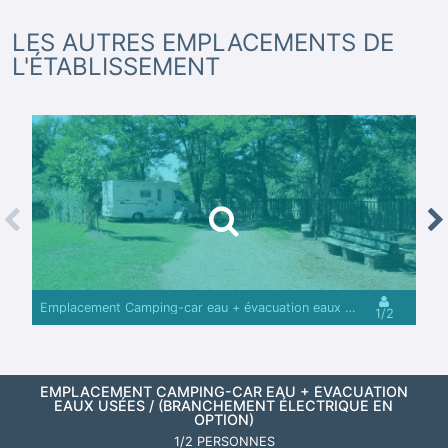
LES AUTRES EMPLACEMENTS DE
L'ÉTABLISSEMENT
revious
Nex
Emplacement Camping-car eau + évacuation eaux usées / (branchement électrique en option)
1/2
EMPLACEMENT CAMPING-CAR EAU + ÉVACUATION
EAUX USÉES / (BRANCHEMENT ÉLECTRIQUE EN
OPTION)
1/2 PERSONNES