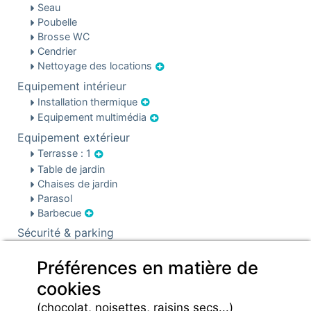
Seau
Poubelle
Brosse WC
Cendrier
Nettoyage des locations
Equipement intérieur
Installation thermique
Equipement multimédia
Equipement extérieur
Terrasse : 1
Table de jardin
Chaises de jardin
Parasol
Barbecue
Sécurité & parking
Sécurité
Préférences en matière de
Parking
Infos pré et post réservation
cookies
Caution locative
(chocolat, noisettes, raisins secs...)