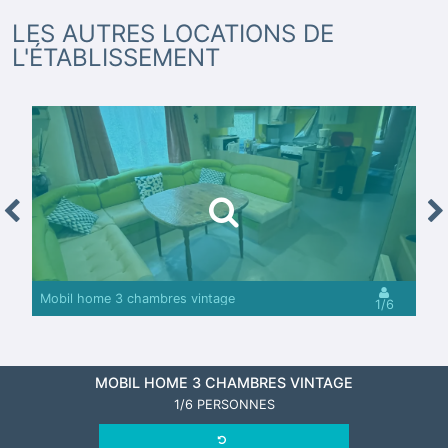
LES AUTRES LOCATIONS DE
L'ÉTABLISSEMENT
revious
Nex
Mobil home 3 chambres vintage
1/6
MOBIL HOME 3 CHAMBRES VINTAGE
1/6 PERSONNES