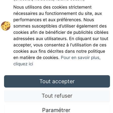
Charges
Nous utilisons des cookies strictement
nécessaires au fonctionnement du site, aux
performances et aux préférences. Nous
sommes susceptibles d’utiliser également des
cookies afin de bénéficier de publicités ciblées
Rejoignez-nous
adressées aux utilisateurs. En cliquant sur tout
accepter, vous consentez à l'utilisation de ces
cookies aux fins décrites dans notre politique
en matière de cookies.
Pour en savoir plus,
cliquez ici
Mentions légales
Tout accepter
CGU
Tout refuser
Campingdirectspecialce.com © 2017 Camping Direct; all rights reserved. All media and
Paramétrer
pictures are property of their respective owners.