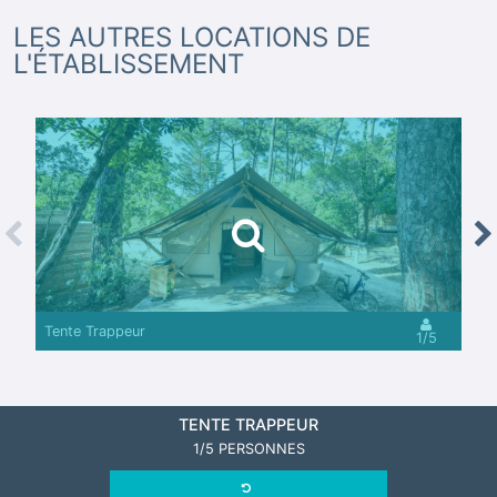
LES AUTRES LOCATIONS DE
L'ÉTABLISSEMENT
revious
Nex
Tente Trappeur
1/5
TENTE TRAPPEUR
1/5 PERSONNES