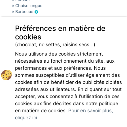
Chaise longue
Barbecue
Sécurité & parking
Sécurité
Préférences en matière de
Parking
cookies
Infos pré et post réservation
(chocolat, noisettes, raisins secs...)
Caution locative
Nous utilisons des cookies strictement
nécessaires au fonctionnement du site, aux
performances et aux préférences. Nous
sommes susceptibles d’utiliser également des
cookies afin de bénéficier de publicités ciblées
Rejoignez-nous
adressées aux utilisateurs. En cliquant sur tout
accepter, vous consentez à l'utilisation de ces
cookies aux fins décrites dans notre politique
en matière de cookies.
Pour en savoir plus,
cliquez ici