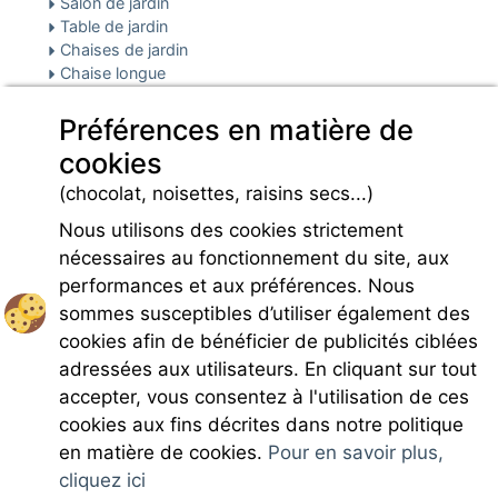
Salon de jardin
Table de jardin
Chaises de jardin
Chaise longue
Plancha : fourni
Préférences en matière de
Sécurité & parking
Parking
cookies
Infos pré et post réservation
(chocolat, noisettes, raisins secs...)
Caution locative
Nous utilisons des cookies strictement
nécessaires au fonctionnement du site, aux
performances et aux préférences. Nous
sommes susceptibles d’utiliser également des
cookies afin de bénéficier de publicités ciblées
Rejoignez-nous
adressées aux utilisateurs. En cliquant sur tout
accepter, vous consentez à l'utilisation de ces
cookies aux fins décrites dans notre politique
en matière de cookies.
Pour en savoir plus,
cliquez ici