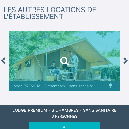
LES AUTRES LOCATIONS DE
L'ÉTABLISSEMENT
revious
Nex
Lodge PREMIUM - 3 chambres - sans sanitaire
6
LODGE PREMIUM - 3 CHAMBRES - SANS SANITAIRE
6 PERSONNES