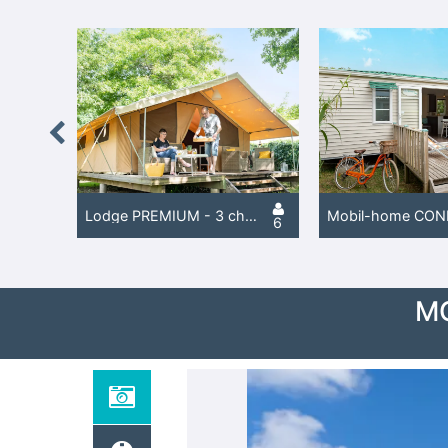
Previous
Lodge PREMIUM - 2 chambres - sans sanitaire
Lodge PREMIUM - 3 chambres - sans sanitaire
4
6
M