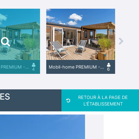
Next
Mobil-home PREMIUM - 2 chambres
Mobil-home PREMIUM - 3 chambres
4
6
ES
RETOUR À LA PAGE DE
L'ÉTABLISSEMENT