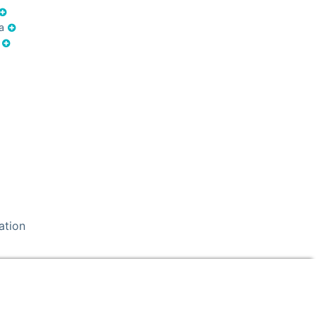
ia
e
ation