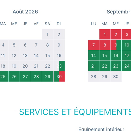
Août 2026
Septembr
MA
ME
JE
VE
SA
DI
LU
MA
ME
JE
1
2
1
2
3
4
5
6
7
8
9
7
8
9
10
11
12
13
14
15
16
14
15
16
17
18
19
20
21
22
23
21
22
23
24
25
26
27
28
29
30
28
29
30
SERVICES ET ÉQUIPEMENT
Equipement intérieur