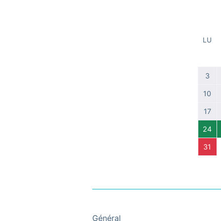
LU
3
10
17
24
31
Général