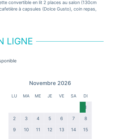
e convertible en lit 2 places au salon (130cm
cafetière à capsules (Dolce Gusto), coin repas,
N LIGNE
sponible
Novembre 2026
LU
MA
ME
JE
VE
SA
DI
1
2
3
4
5
6
7
8
9
10
11
12
13
14
15