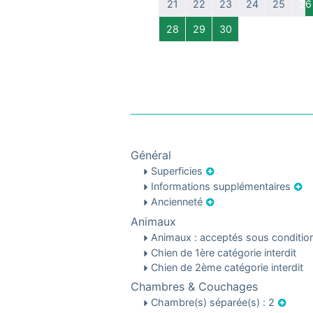
21
22
23
24
25
26
28
29
30
Général
Superficies
Informations supplémentaires
Ancienneté
Animaux
Animaux : acceptés sous conditi
Chien de 1ère catégorie interdit
Chien de 2ème catégorie interdit
Chambres & Couchages
Chambre(s) séparée(s) : 2