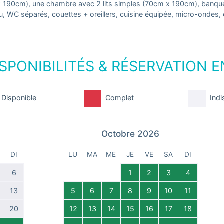
 190cm), une chambre avec 2 lits simples (70cm x 190cm), banquett
au, WC séparés, couettes + oreillers, cuisine équipée, micro-ondes, 
SPONIBILITÉS & RÉSERVATION E
Disponible
Complet
Indi
Octobre 2026
DI
LU
MA
ME
JE
VE
SA
DI
6
1
2
3
4
13
5
6
7
8
9
10
11
20
12
13
14
15
16
17
18