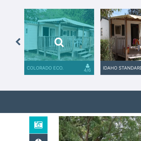
Previous
COLORADO ECO.
IDAHO STANDAR
6
4/6