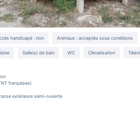
ccès handicapé : non
Animaux : acceptés sous conditions
isine
Salle(s) de bain
WC
Climatisation
Télév
lon
TNT françaises)
rasse extérieure semi-ouverte