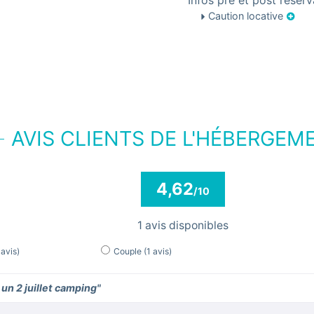
Infos pré et post réserv
Caution locative
AVIS CLIENTS DE L'HÉBERGEM
4,62
/10
1 avis disponibles
 avis)
Couple
(1 avis)
un 2 juillet camping"