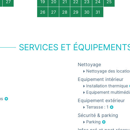
27
19
20
21
22
23
24
25
26
27
28
29
30
31
SERVICES ET ÉQUIPEMENT
Nettoyage
Nettoyage des locati
Equipement intérieur
Installation thermique
Equipement multiméd
ons
Equipement extérieur
Terrasse : 1
Sécurité & parking
Parking