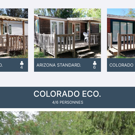
D.
ARIZONA STANDARD.
COLORADO 
4
6
COLORADO ECO.
4/6 PERSONNES