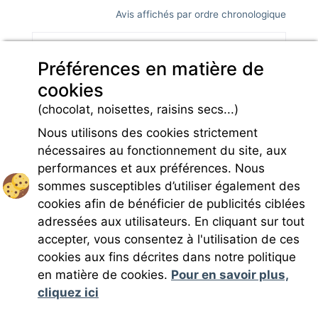
Avis affichés par ordre chronologique
Lire plus d'avis sur
Préférences en matière de
cookies
*Avis datés de moins de 3 ans et soumis à un contrôle.
(chocolat, noisettes, raisins secs...)
En savoir plus
Nous utilisons des cookies strictement
nécessaires au fonctionnement du site, aux
performances et aux préférences. Nous
sommes susceptibles d’utiliser également des
cookies afin de bénéficier de publicités ciblées
Rejoignez-nous
adressées aux utilisateurs. En cliquant sur tout
accepter, vous consentez à l'utilisation de ces
cookies aux fins décrites dans notre politique
en matière de cookies.
Pour en savoir plus,
cliquez ici
Mentions légales