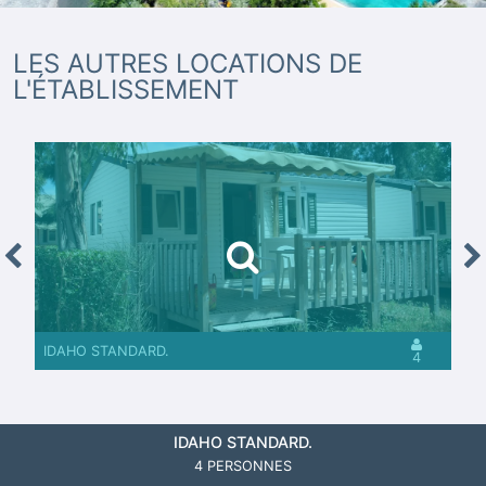
LES AUTRES LOCATIONS DE
L'ÉTABLISSEMENT
revious
Nex
IDAHO STANDARD.
4
IDAHO STANDARD.
4 PERSONNES