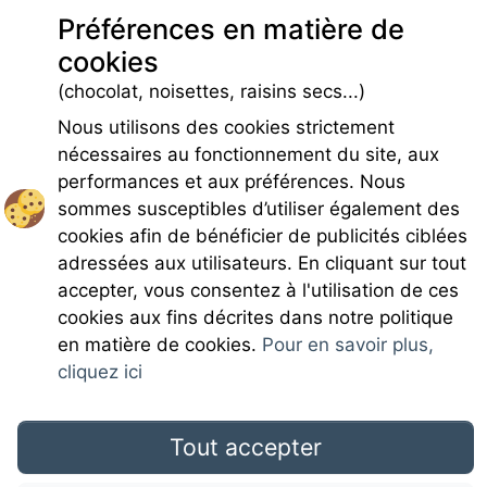
Préférences en matière de
Sécurité & parking
Parking
cookies
Infos pré et post réservation
(chocolat, noisettes, raisins secs...)
Caution locative
Nous utilisons des cookies strictement
nécessaires au fonctionnement du site, aux
performances et aux préférences. Nous
sommes susceptibles d’utiliser également des
cookies afin de bénéficier de publicités ciblées
Rejoignez-nous
adressées aux utilisateurs. En cliquant sur tout
accepter, vous consentez à l'utilisation de ces
cookies aux fins décrites dans notre politique
en matière de cookies.
Pour en savoir plus,
cliquez ici
Mentions légales
Tout accepter