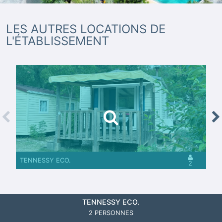
LES AUTRES LOCATIONS DE
L'ÉTABLISSEMENT
revious
Nex
TENNESSY ECO.
2
TENNESSY ECO.
2 PERSONNES