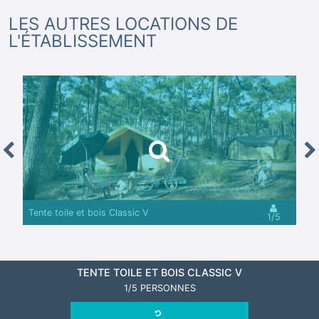
LES AUTRES LOCATIONS DE
L'ÉTABLISSEMENT
revious
Nex
Tente toile et bois Classic V
1/5
TENTE TOILE ET BOIS CLASSIC V
1/5 PERSONNES