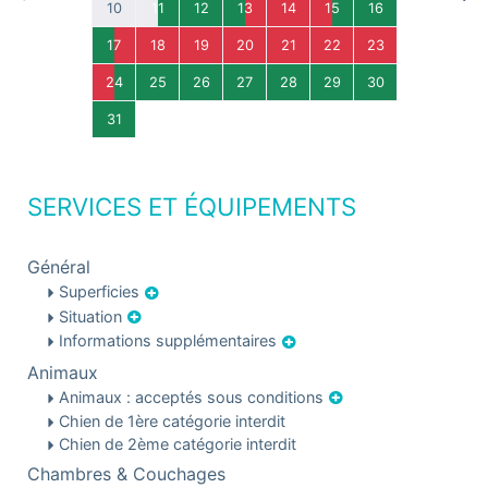
10
11
12
13
14
15
16
17
18
19
20
21
22
23
24
25
26
27
28
29
30
31
SERVICES ET ÉQUIPEMENTS
Général
Superficies
Situation
Informations supplémentaires
Animaux
Animaux : acceptés sous conditions
Chien de 1ère catégorie interdit
Chien de 2ème catégorie interdit
Chambres & Couchages