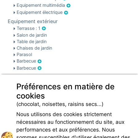
Equipement multimédia
Equipement électrique
Equipement extérieur
Terrasse : 1
Salon de jardin
Table de jardin
Chaises de jardin
Parasol
Barbecue
Barbecue
Sécurité & parking
Sécurité
Préférences en matière de
Parking
cookies
Infos pré et post réservation
(chocolat, noisettes, raisins secs...)
Caution locative
Nous utilisons des cookies strictement
nécessaires au fonctionnement du site, aux
performances et aux préférences. Nous
sommes susceptibles d’utiliser également des