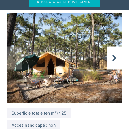
RETOUR À LA PAGE DE L'ÉTABLISSEMENT
Previous
Next
Superficie totale (en m²) : 25
Accès handicapé : non