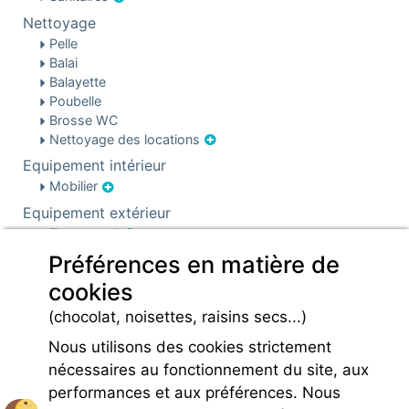
Nettoyage
Pelle
Balai
Balayette
Poubelle
Brosse WC
Nettoyage des locations
Equipement intérieur
Mobilier
Equipement extérieur
Terrasse : 1
Préférences en matière de
Sécurité & parking
Parking
cookies
Infos pré et post réservation
(chocolat, noisettes, raisins secs...)
Caution locative
Nous utilisons des cookies strictement
nécessaires au fonctionnement du site, aux
performances et aux préférences. Nous