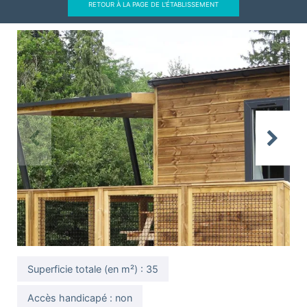
RETOUR À LA PAGE DE L'ÉTABLISSEMENT
Previous
Next
Superficie totale (en m²) : 35
Accès handicapé : non