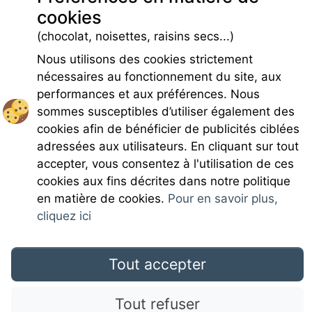
Infos pré et post réservation
cookies
Caution locative
(chocolat, noisettes, raisins secs...)
Charges
Nous utilisons des cookies strictement
nécessaires au fonctionnement du site, aux
performances et aux préférences. Nous
sommes susceptibles d’utiliser également des
cookies afin de bénéficier de publicités ciblées
Rejoignez-nous
adressées aux utilisateurs. En cliquant sur tout
accepter, vous consentez à l'utilisation de ces
cookies aux fins décrites dans notre politique
en matière de cookies.
Pour en savoir plus,
cliquez ici
Mentions légales
Tout accepter
CGU
Tout refuser