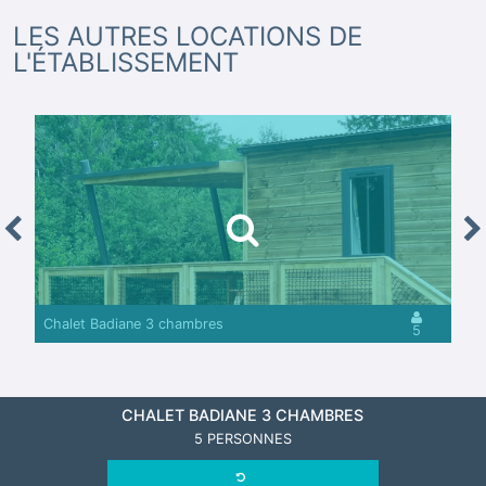
LES AUTRES LOCATIONS DE
L'ÉTABLISSEMENT
revious
Nex
Chalet Badiane 3 chambres
5
CHALET BADIANE 3 CHAMBRES
5 PERSONNES