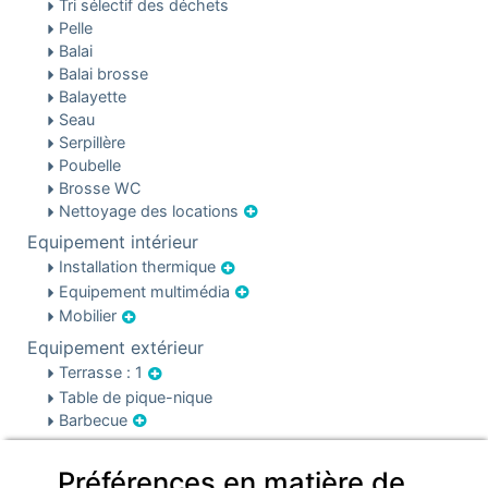
Tri sélectif des déchets
Pelle
Balai
Balai brosse
Balayette
Seau
Serpillère
Poubelle
Brosse WC
Nettoyage des locations
Equipement intérieur
Installation thermique
Equipement multimédia
Mobilier
Equipement extérieur
Terrasse : 1
Table de pique-nique
Barbecue
Sécurité & parking
Préférences en matière de
Parking