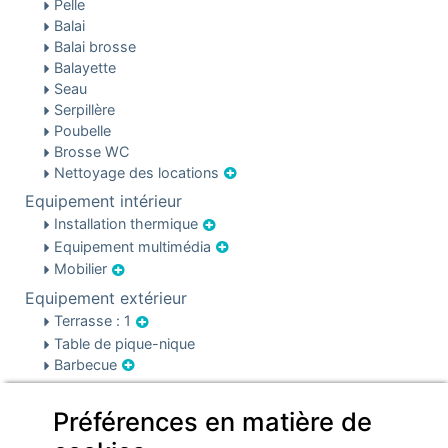
Pelle
Balai
Balai brosse
Balayette
Seau
Serpillère
Poubelle
Brosse WC
Nettoyage des locations
Equipement intérieur
Installation thermique
Equipement multimédia
Mobilier
Equipement extérieur
Terrasse : 1
Table de pique-nique
Barbecue
Sécurité & parking
Préférences en matière de
Parking
Infos pré et post réservation