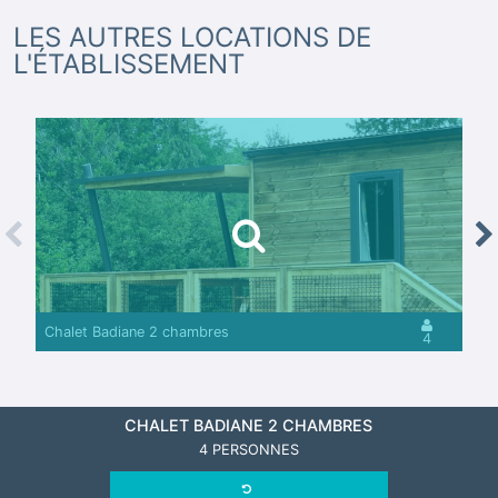
LES AUTRES LOCATIONS DE
L'ÉTABLISSEMENT
revious
Nex
Chalet Badiane 2 chambres
4
CHALET BADIANE 2 CHAMBRES
4 PERSONNES