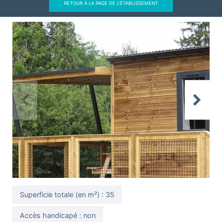
RETOUR À LA PAGE DE L'ÉTABLISSEMENT
Previous
Next
Superficie totale (en m²) : 35
Accès handicapé : non